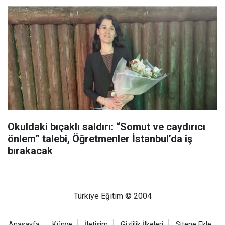
Okuldaki bıçaklı saldırı: “Somut ve caydırıcı
önlem” talebi, Öğretmenler İstanbul’da iş
bırakacak
Türkiye Eğitim © 2004
Anasayfa
Künye
İletişim
Gizlilik İlkeleri
Sitene Ekle