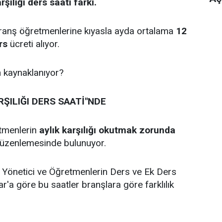
şılığı ders saati farkı.
branş öğretmenlerine kıyasla ayda ortalama
12
rs
ücreti alıyor.
n kaynaklanıyor?
ŞILIĞI DERS SAATİ"NDE
etmenlerin
aylık karşılığı okutmak zorunda
üzenlemesinde bulunuyor.
ğı Yönetici ve Öğretmenlerin Ders ve Ek Ders
rar'a göre bu saatler branşlara göre farklılık