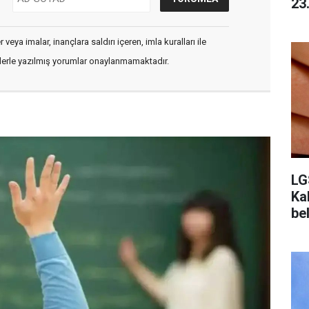
23.
veya imalar, inançlara saldırı içeren, imla kuralları ile
flerle yazılmış yorumlar onaylanmamaktadır.
LG
Ka
be
zo