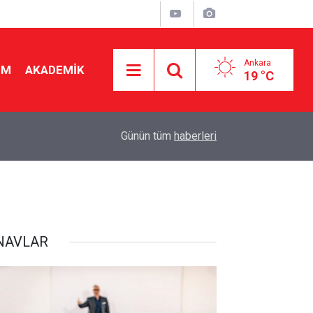
Ankara
İM
AKADEMİK
19 °C
08:07
Öğretmenler Dikkat: Tatildeyken norm fazlası olm
Günün tüm
haberleri
NAVLAR