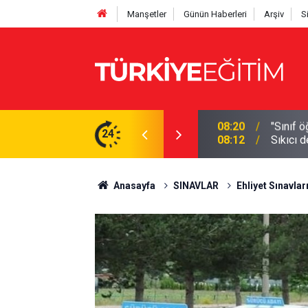
Manşetler
Günün Haberleri
Arşiv
S
ır" Maaş karşılığı ders saati tartışması
24
08:12
Sıkıcı 
Anasayfa
SINAVLAR
Ehliyet Sınavlar