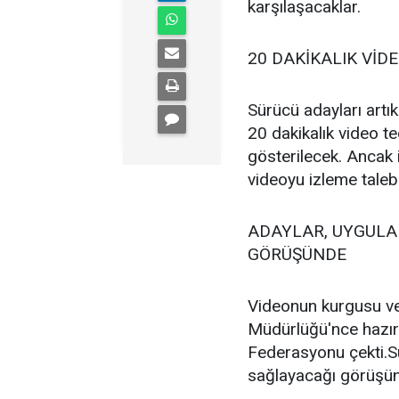
karşılaşacaklar.
20 DAKİKALIK VİD
Sürücü adayları artık
20 dakikalık video t
gösterilecek. Ancak 
videoyu izleme taleb
ADAYLAR, UYGULA
GÖRÜŞÜNDE
Videonun kurgusu ve
Müdürlüğü'nce hazırl
Federasyonu çekti.Sü
sağlayacağı görüşün