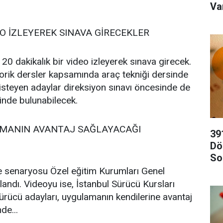
Va
EO İZLEYEREK SINAVA GİRECEKLER
 20 dakikalık bir video izleyerek sınava girecek.
eorik dersler kapsamında araç tekniği dersinde
isteyen adaylar direksiyon sınavı öncesinde de
inde bulunabilecek.
MANIN AVANTAJ SAĞLAYACAĞI
39
Dö
So
 senaryosu Özel eğitim Kurumları Genel
andı. Videoyu ise, İstanbul Sürücü Kursları
rücü adayları, uygulamanın kendilerine avantaj
de...