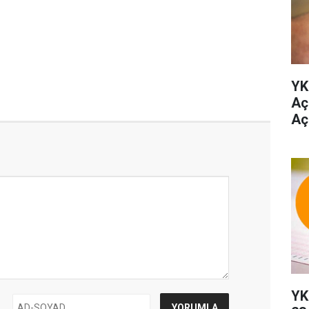
YK
Aç
Aç
YK