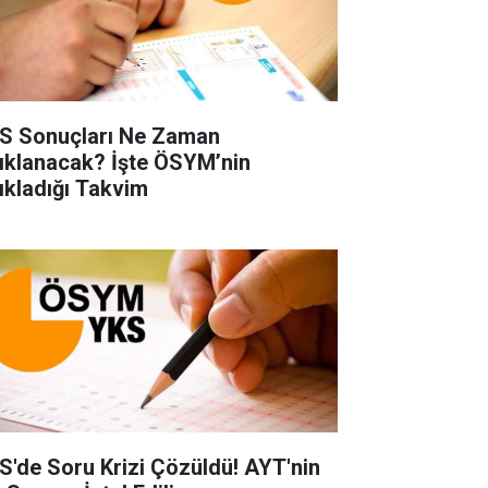
S Sonuçları Ne Zaman
ıklanacak? İşte ÖSYM’nin
ıkladığı Takvim
S'de Soru Krizi Çözüldü! AYT'nin