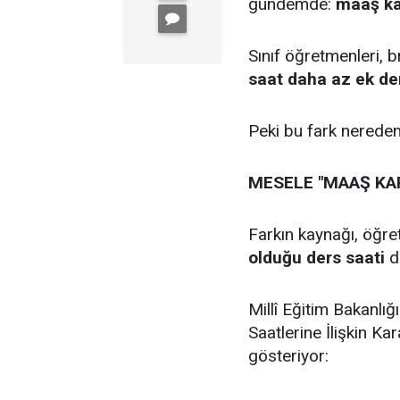
gündemde:
maaş kar
Sınıf öğretmenleri, 
saat daha az ek de
Peki bu fark nerede
MESELE "MAAŞ KAR
Farkın kaynağı, öğr
olduğu ders saati
d
Millî Eğitim Bakanlı
Saatlerine İlişkin Ka
gösteriyor: