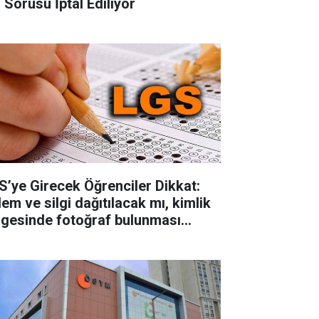
 Sorusu İptal Ediliyor
S’ye Girecek Öğrenciler Dikkat:
lem ve silgi dağıtılacak mı, kimlik
lgesinde fotoğraf bulunması
runlu mu?