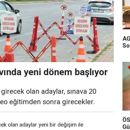
AG
So
avında yeni dönem başlıyor
 girecek olan adaylar, sınava 20
deo eğitimden sonra girecekler.
ÖS
cek olan adaylar yeni bir değişim ile
Gü