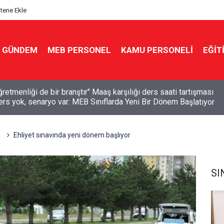
itene Ekle
GÜNDEM
MEB PERSONEL
KAMU PERSONELİ
EĞİT
ders yok, senaryo var: MEB Sınıflarda Yeni Bir Dönem Başlatıyor
ı
Ehliyet sınavında yeni dönem başlıyor
SI