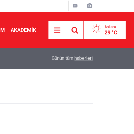
Ankara
İM
AKADEMİK
29 °C
19:56
Bakan Tekin'den yeni sınav sistemi uyarısı: "Eski
Günün tüm
haberleri