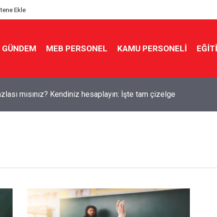
itene Ekle
GÜNDEM
MEB PERSONEL
KAMU PERSONELİ
EĞİT
zlası mısınız? Kendiniz hesaplayın: İşte tam çizelge