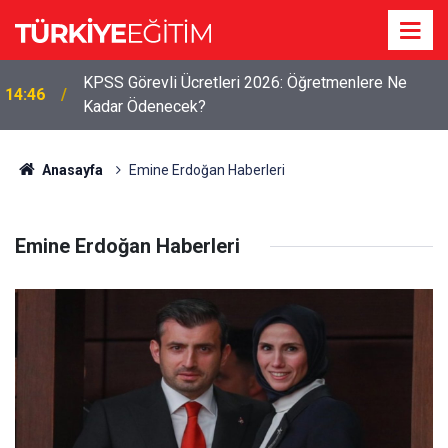
KPSS Görevli Ücretleri 2026: Öğretmenlere Ne
14:46
LGS 2. Nakil 2026: Boş Kontenjanlar ve Taban
Kadar Ödenecek?
14:30
Puanlar Nereden Öğrenilir?
Anasayfa
Emine Erdoğan Haberleri
Emine Erdoğan Haberleri