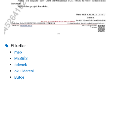
Etiketler :
meb
MEBBİS
ödenek
okul idaresi
Bütçe