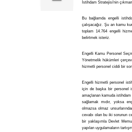
İstihdam Stratejisi'nin çıkma
Bu bağlamda engelli istihd
çalışacağız. Şu an kamu kur
toplam 14.764 engelli hizm
belirtmek isteriz.
Engelli Kamu Personel Seçm
Yönetmelik hükümleri çerçeve
hizmetli personel ciddi bir s
Engelli hizmetli personel ist
için de başka bir personel 
amaçlanan kamuda istihdam ed
sağlamak mıdır, yoksa enge
olmazsa olmaz unsurlarından
cevabı olan bu iki sorunun c
bir yaklaşımla Devlet Memu
yapılan uygulamaların tartış