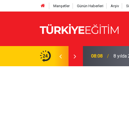
Manşetler
Günün Haberleri
Arşiv
S
üğüne! Yazıhan'da atama yapıldı
24
08:08
8 yılda 