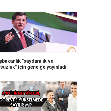
şbakanlık "saydamlık ve
lsuzluk" için genelge yayınladı