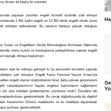
mış olması da başka bir sorundur.
amında yaşanan sorunları engelli hizmetli özelinde izah etmeye
Ha
umlarında 2.401 kadın engelli ve 12.363 erkek engelli olmak üzere
etli istihdam edilmektedir. Bu rakamın oldukça yüksek olduğunu
e Sınavı ve Engellilerin Devlet Memurluğuna Alınmaları Hakkında
sinde, kamu kurum ve kuruluşlarına yerleştirilmesi yapılan engelli
orun kaynağı olmaya başlamıştır.
ihdamı öyle bir noktaya gelmiştir ki bu personelin hizmetini yapmak
istihdamı şart olmuştur. Engelli Kamu Personel Seçme Sınavı'yla
ilen engelli memur istatistiklerinin biraz daha yüksek görünmesini
Ge
lli vatandaşlarımızın hayata engelsiz katılımlarını sağlamanın
Yö
 biri olan istihdam problemlerinin çözülmesi midir? Öncelikle tek
evaplandırılması gerekmektedir. Bu cevap doğrultusunda da objektif
rları Kanunu'nun 53'üncü maddesinin ve bu maddeye dayanılarak
maya açılması gerekmektedir.