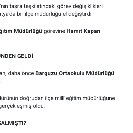
'nın taşra teşkilatındaki görev değişiklikleri
ya'da bir ilçe müdürlüğü el değiştirdi.
Eğitim Müdürlüğü
görevine
Hamit Kapan
NDEN GELDİ
pan, daha önce
Barguzu Ortaokulu Müdürlüğü
.
dürünün doğrudan ilçe millî eğitim müdürlüğüne
 gerçekleşmiş oldu.
ŞALMIŞTI?