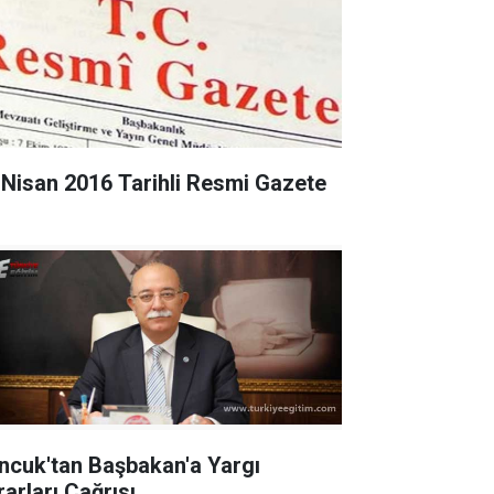
 Nisan 2016 Tarihli Resmi Gazete
ncuk'tan Başbakan'a Yargı
rarları Çağrısı