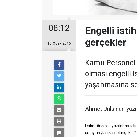
08:12
Engelli ist
gerçekler
10 Ocak 2016
Kamu Personel İ
olması engelli 
yaşanmasına se
Ahmet Ünlü'nün yazısı
Daha önceki yazılarımızda 
detaylarıyla izah etmiştik