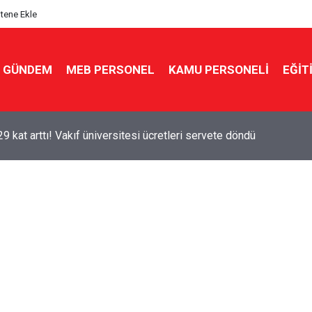
itene Ekle
GÜNDEM
MEB PERSONEL
KAMU PERSONELİ
EĞİT
29 kat arttı! Vakıf üniversitesi ücretleri servete döndü