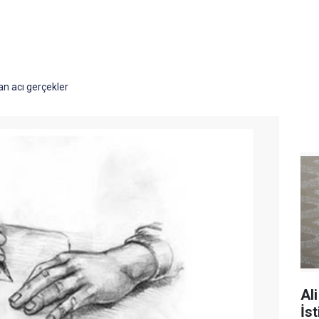
an acı gerçekler
Al
İst