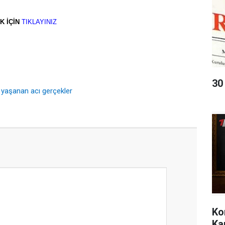
K İÇİN
TIKLAYINIZ
30
a yaşanan acı gerçekler
Ko
Ka