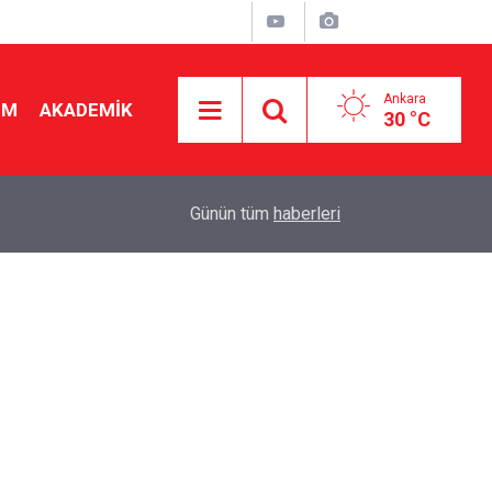
Ankara
İM
AKADEMİK
30 °C
08:01
Tıptan sonra ikinci sırada! O öğretmenlik bölümü
Günün tüm
haberleri