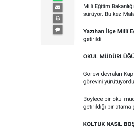
Millî Eğitim Bakanlığı
sürüyor. Bu kez Malat
Yazıhan İlçe Millî 
getirildi.
OKUL MÜDÜRLÜĞÜ
Görevi devralan Ka
görevini yürütüyordu
Böylece bir okul mü
getirildiği bir atama
KOLTUK NASIL BO