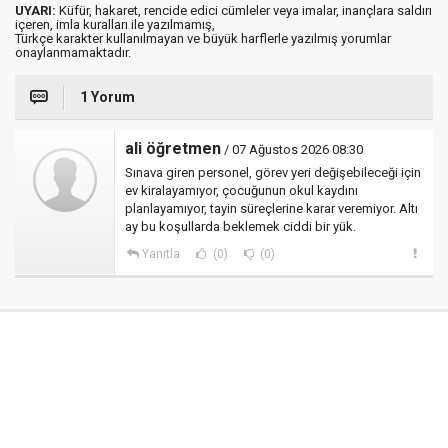
UYARI:
Küfür, hakaret, rencide edici cümleler veya imalar, inançlara saldırı
içeren, imla kuralları ile yazılmamış,
Türkçe karakter kullanılmayan ve büyük harflerle yazılmış yorumlar
onaylanmamaktadır.
1 Yorum
ali öğretmen
/ 07 Ağustos 2026 08:30
Sınava giren personel, görev yeri değişebileceği için
ev kiralayamıyor, çocuğunun okul kaydını
planlayamıyor, tayin süreçlerine karar veremiyor. Altı
ay bu koşullarda beklemek ciddi bir yük.
Yanıtla
(0)
(0)