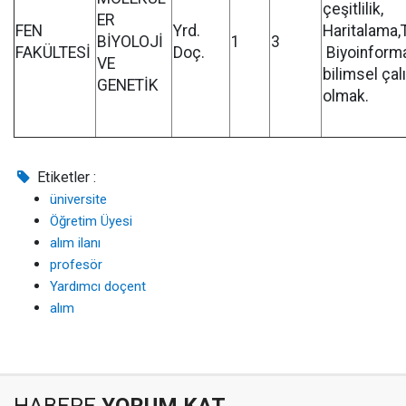
çeşitlilik,
ER
FEN
Yrd.
Haritalama,
BİYOLOJİ
1
3
FAKÜLTESİ
Doç.
Biyoinforma
VE
bilimsel ça
GENETİK
olmak.
Etiketler :
üniversite
Öğretim Üyesi
alım ilanı
profesör
Yardımcı doçent
alım