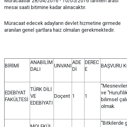
Müracaatlar 28/04/2016 - 10/05/2016 tarihleri arası
mesai saati bitimine kadar alınacaktır.
Müracaat edecek adayların devlet hizmetine girmede
aranılan genel şartlara haiz olmaları gerekmektedir.
ANABİLİM
ADE
DEREC
BİRİMİ
UNVANI
BAŞVURU K
DALI
Dİ
E
“Mesneviler
TÜRK DİLİ
EDEBİYAT
ve “Hurufili
VE
Doçent
1
1
FAKÜLTESİ
bilimsel ça
EDEBİYATI
olmak.
“Bitkilerde 
MOLEKÜL