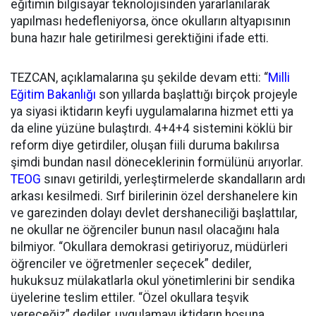
eğitimin bilgisayar teknolojisinden yararlanılarak
yapılması hedefleniyorsa, önce okulların altyapısının
buna hazır hale getirilmesi gerektiğini ifade etti.
TEZCAN, açıklamalarına şu şekilde devam etti: “
Milli
Eğitim Bakanlığı
son yıllarda başlattığı birçok projeyle
ya siyasi iktidarın keyfi uygulamalarına hizmet etti ya
da eline yüzüne bulaştırdı. 4+4+4 sistemini köklü bir
reform diye getirdiler, oluşan fiili duruma bakılırsa
şimdi bundan nasıl döneceklerinin formülünü arıyorlar.
TEOG
sınavı getirildi, yerleştirmelerde skandalların ardı
arkası kesilmedi. Sırf birilerinin özel dershanelere kin
ve garezinden dolayı devlet dershaneciliği başlattılar,
ne okullar ne öğrenciler bunun nasıl olacağını hala
bilmiyor. “Okullara demokrasi getiriyoruz, müdürleri
öğrenciler ve öğretmenler seçecek” dediler,
hukuksuz mülakatlarla okul yönetimlerini bir sendika
üyelerine teslim ettiler. “Özel okullara teşvik
vereceğiz” dediler, uygulamayı iktidarın hoşuna