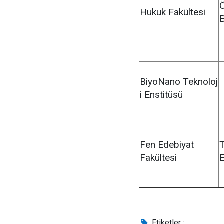
Hukuk Fakültesi
BiyoNano Teknoloj
i Enstitüsü
Fen Edebiyat
T
Fakültesi
E
Etiketler :