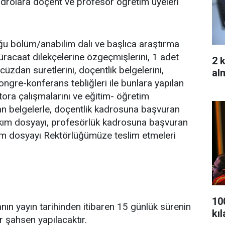
n kadrolara doçent ve profesör öğretim üyeleri
u bölüm/anabilim dalı ve başlıca araştırma
 müracaat dilekçelerine özgeçmişlerini, 1 adet
2 
 cüzdan suretlerini, doçentlik belgelerini,
alm
 kongre-konferans tebliğleri ile bunlara yapılan
oktora çalışmalarını ve eğitim- öğretim
yan belgelerle, doçentlik kadrosuna başvuran
akım dosyayı, profesörlük kadrosuna başvuran
akım dosyayı Rektörlüğümüze teslim etmeleri
10
anın yayın tarihinden itibaren 15 günlük sürenin
kı
r şahsen yapılacaktır.