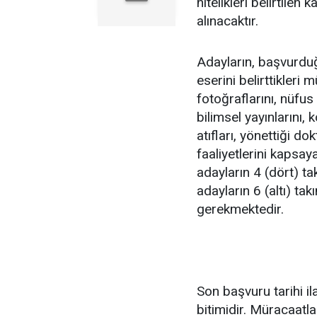
nitelikleri belirtile
alınacaktır.
Adayların, başvurduğ
eserini belirttikleri
fotoğraflarını, nüfus
bilimsel yayınlarını,
atıfları, yönettiği d
faaliyetlerini kapsa
adayların 4 (dört) t
adayların 6 (altı) t
gerekmektedir.
Son başvuru tarihi il
bitimidir. Müracaatla