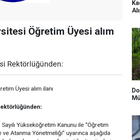
Ka
Al
rsitesi Öğretim Üyesi alım
esi Rektörlüğünden:
retim Üyesi alım ilanı
Do
Mü
Rektörlüğünden:
 Sayılı Yükseköğretim Kanunu ile “Öğretim
me ve Atanma Yönetmeliği” uyarınca aşağıda