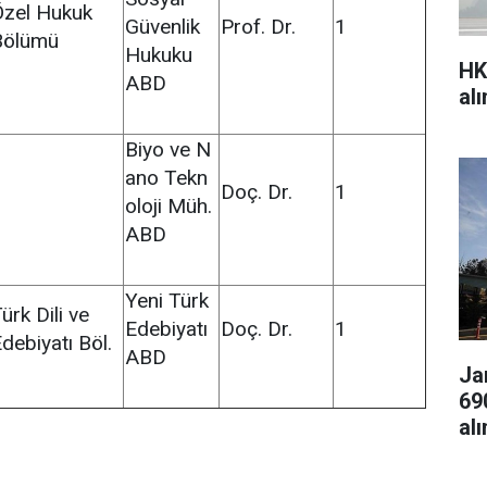
Özel Hukuk
Güvenlik
Prof. Dr.
1
Bölümü
Hukuku
HK
ABD
al
Biyo ve N
ano Tekn
Doç. Dr.
1
oloji Müh.
ABD
Yeni Türk
ürk Dili ve
Edebiyatı
Doç. Dr.
1
debiyatı Böl.
ABD
Ja
69
al