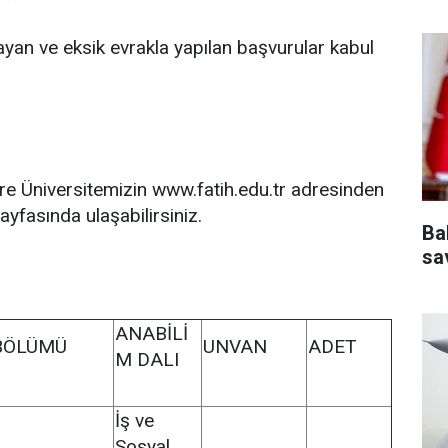
ayan ve eksik evrakla yapılan başvurular kabul
gilere Üniversitemizin www.fatih.edu.tr adresinden
yfasında ulaşabilirsiniz.
Ba
sa
ANABİLİ
BÖLÜMÜ
UNVAN
ADET
M DALI
İş ve
Sosyal