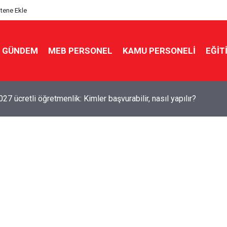
itene Ekle
GÜNDEM
MEB PERSONEL
KAMU PERSONELİ
EĞİT
7 ücretli öğretmenlik: Kimler başvurabilir, nasıl yapılır?