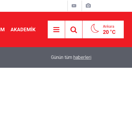
Ankara
İM
AKADEMİK
20 °C
19:46
Ücretli öğretmenlere kadro yok! Bakan Tekin Mec
Günün tüm
haberleri