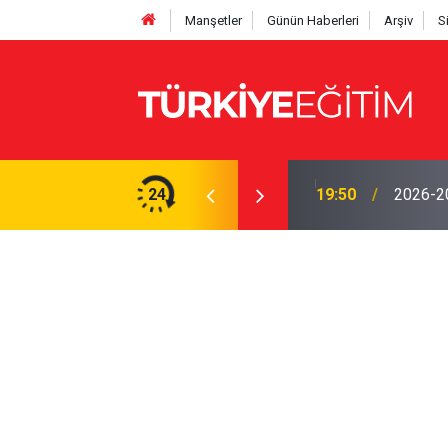
Manşetler
Günün Haberleri
Arşiv
S
yor! Ödenek modülü açılmadı, Okul müdürleri
24
19:50
2026-202