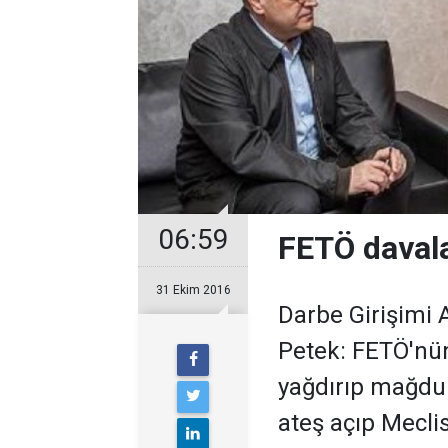
06:59
FETÖ davala
31 Ekim 2016
Darbe Girişimi
Petek: FETÖ'nün 
yağdırıp mağdur
ateş açıp Meclis