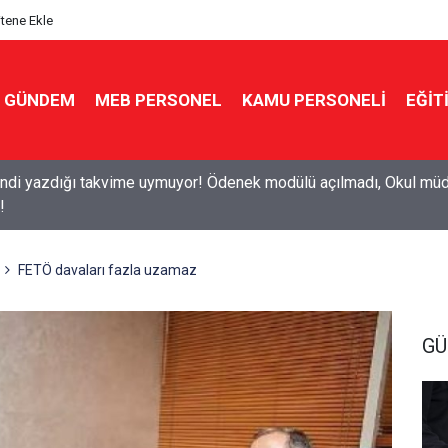
itene Ekle
GÜNDEM
MEB PERSONEL
KAMU PERSONELİ
EĞİT
7 ücretli öğretmenlik: Kimler başvurabilir, nasıl yapılır?
FETÖ davaları fazla uzamaz
G