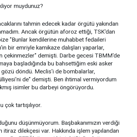
ekliyor muydunuz?
pacaklarını tahmin edecek kadar örgütü yakından
lamadım. Ancak örgütün aforoz ettiği, TSK'dan
 bize "Bunlar kendilerine muhabbet fedaileri
n'in bir emriyle kamikaze dalışları yaparlar,
en çekinmezler" demişti. Darbe gecesi TBMM'de
nmaya başladığında bu bahsettiğim eski asker
n gözü döndü. Meclis'i de bombalarlar,
liyesi'ni de" demişti. Ben ihtimal vermiyordum
ıkmış isimler bu darbeyi öngörüyordu.
çok tartışılıyor.
lduğunu düşünmüyorum. Başbakanımızın verdiği
n itiraz dilekçesi var. Hakkında işlem yapılandan