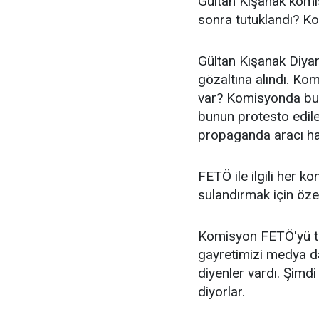
Gültan Kışanak komi
sonra tutuklandı? K
Gültan Kışanak Diyar
gözaltına alındı. Kom
var? Komisyonda bu 
bunun protesto edile
propaganda aracı ha
FETÖ ile ilgili her 
sulandırmak için öze
Komisyon FETÖ'yü tüm
gayretimizi medya d
diyenler vardı. Şimd
diyorlar.