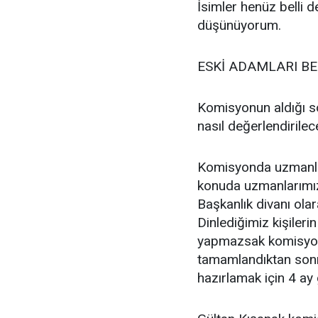
İsimler henüz belli 
düşünüyorum.
ESKİ ADAMLARI B
Komisyonun aldığı s
nasıl değerlendirilec
Komisyonda uzmanları
konuda uzmanlarımız
Başkanlık divanı olar
Dinlediğimiz kişilerin
yapmazsak komisyon
tamamlandıktan sonr
hazırlamak için 4 ay 