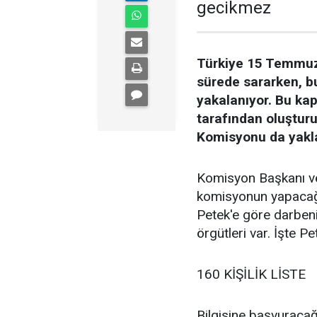
gecikmez
Türkiye 15 Temmuz 
sürede sararken, bu
yakalanıyor. Bu ka
tarafından oluştur
Komisyonu da yakla
Komisyon Başkanı ve 
komisyonun yapacağı 
Petek'e göre darbeni
örgütleri var. İşte Pet
160 KİŞİLİK LİSTE
Bilgisine başvuracağı