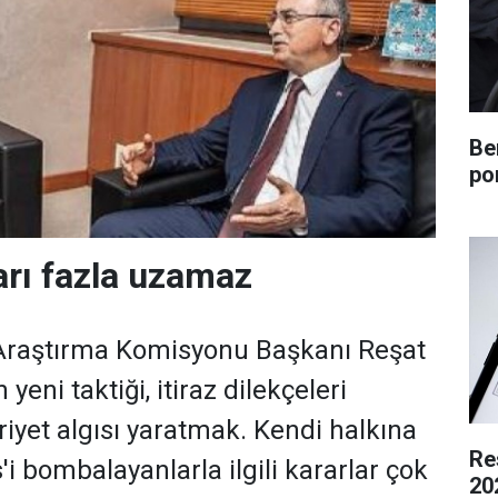
Be
po
rı fazla uzamaz
 Araştırma Komisyonu Başkanı Reşat
yeni taktiği, itiraz dilekçeleri
iyet algısı yaratmak. Kendi halkına
Re
'i bombalayanlarla ilgili kararlar çok
20