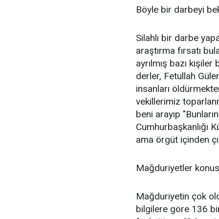
Böyle bir darbeyi b
Silahlı bir darbe ya
araştırma fırsatı bu
ayrılmış bazı kişiler
derler, Fetullah Güle
insanları öldürmekt
vekillerimiz toparla
beni arayıp "Bunları
Cumhurbaşkanlığı Kül
ama örgüt içinden ç
Mağduriyetler konusu 
Mağduriyetin çok o
bilgilere göre 136 bi