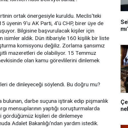
nin ortak önergesiyle kuruldu. Meclis'teki
Se
15 üyenin 9'u AK Parti, 4'ü CHP, birer üye de
mı
yor. Bilgisine başvurulacak kişiler için
simler aldık. Dün itibariyle 160 kişilik bir liste
uşturma komisyonu değiliz. Zorlama şansımız
eşitli mazeretleri de olabiliyor. 15 Temmuz
vkisinde olan kamu görevlilerini dinlemek
eri de dinleyeceği söylendi. Bu doğru mu?
ta bulunan, darbe suçuna iştirak edip pişmanlık
Çe
argı mensuplarının yaptığı soruşturmalarda
ne
i gördüğümüz kişileri de dinlemeye
uda Adalet Bakanlığı'ndan yardım istedik.