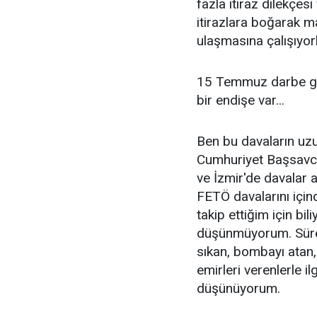
fazla itiraz dilekçesi
itirazlara boğarak m
ulaşmasına çalışıyorl
15 Temmuz darbe gir
bir endişe var...
Ben bu davaların uz
Cumhuriyet Başsavcı
ve İzmir'de davalar 
FETÖ davalarını için
takip ettiğim için bi
düşünmüyorum. Süre 
sıkan, bombayı atan,
emirleri verenlerle il
düşünüyorum.