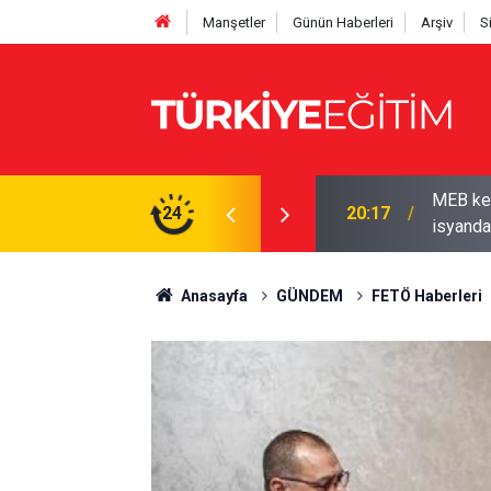
Manşetler
Günün Haberleri
Arşiv
S
yor! Ödenek modülü açılmadı, Okul müdürleri
24
19:50
2026-202
Anasayfa
GÜNDEM
FETÖ Haberleri