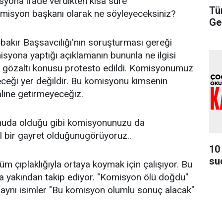
syona ifade verdikten kısa süre
Tü
omisyon başkanı olarak ne söyleyeceksiniz?
Ge
bakır Başsavcılığı'nın soruşturması gereği
isyona yaptığı açıklamanın bununla ne ilgisi
gözaltı konusu protesto edildi. Komisyonumuz
ceği yer değildir. Bu komisyonu kimsenin
line getirmeyeceğiz.
konuda olduğu gibi komisyonunuzu da
l bir gayret olduğunugörüyoruz..
10
su
 çıplaklığıyla ortaya koymak için çalışıyor. Bu
a yakından takip ediyor. "Komisyon ölü doğdu"
i aynı isimler "Bu komisyon olumlu sonuç alacak"