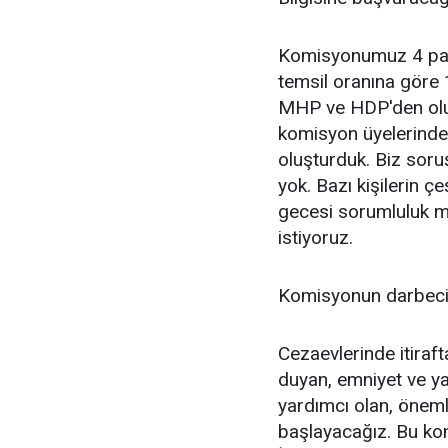
Komisyonumuz 4 parti
temsil oranına göre 
MHP ve HDP'den oluşu
komisyon üyelerinden i
oluşturduk. Biz sor
yok. Bazı kişilerin ç
gecesi sorumluluk me
istiyoruz.
Komisyonun darbecil
Cezaevlerinde itiraf
duyan, emniyet ve y
yardımcı olan, öneml
başlayacağız. Bu kon