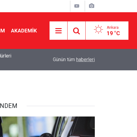
Ankara
İM
AKADEMİK
19 °C
19:46
Ücretli öğretmenlere kadro yok! Bakan Tekin Mec
Günün tüm
haberleri
ÜNDEM