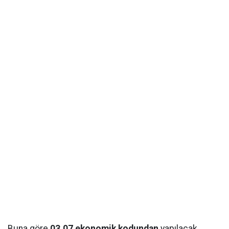
Buna göre
03.07 ekonomik kodundan
yapılacak