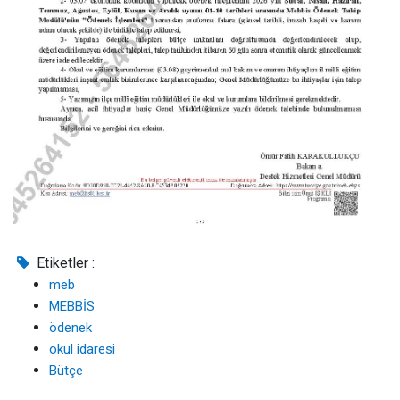
Etiketler :
meb
MEBBİS
ödenek
okul idaresi
Bütçe