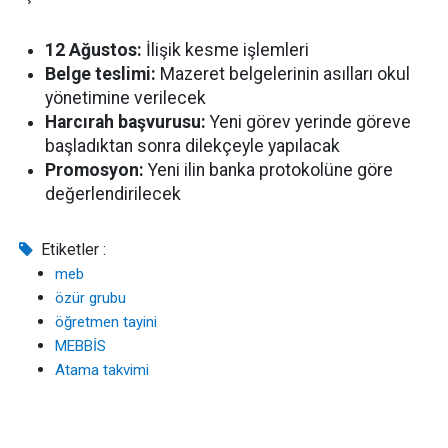
12 Ağustos:
İlişik kesme işlemleri
Belge teslimi:
Mazeret belgelerinin asılları okul
yönetimine verilecek
Harcırah başvurusu:
Yeni görev yerinde göreve
başladıktan sonra dilekçeyle yapılacak
Promosyon:
Yeni ilin banka protokolüne göre
değerlendirilecek
Etiketler :
meb
özür grubu
öğretmen tayini
MEBBİS
Atama takvimi