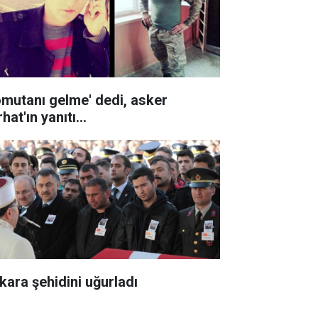
omutanı gelme' dedi, asker
hat'ın yanıtı...
kara şehidini uğurladı