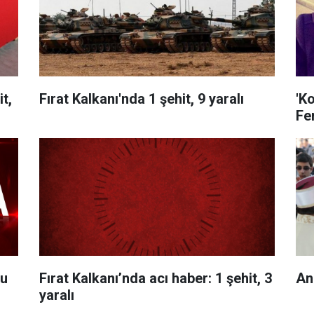
t,
Fırat Kalkanı'nda 1 şehit, 9 yaralı
'K
Fer
du
Fırat Kalkanı’nda acı haber: 1 şehit, 3
An
yaralı