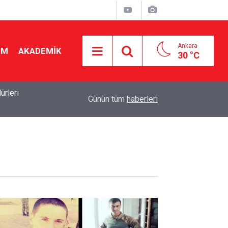
Ankara
İM
AKADEMİK
30 °C
rleri
19:50
2026-2027 ücretli öğretmenlik: Kimler başvurabili
Günün tüm
haberleri