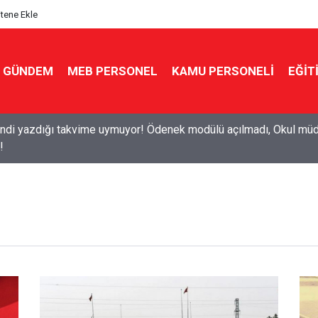
itene Ekle
GÜNDEM
MEB PERSONEL
KAMU PERSONELİ
EĞİT
di yazdığı takvime uymuyor! Ödenek modülü açılmadı, Okul müdü
!