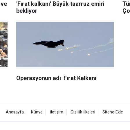
 ve
'Fırat kalkanı' Büyük taarruz emiri
Tü
bekliyor
Ço
Operasyonun adı 'Fırat Kalkanı'
Anasayfa
Künye
İletişim
Gizlilik İlkeleri
Sitene Ekle