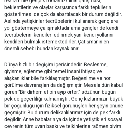
realizmi ile gençlik romantizminin çatışması,
beklentilerin ve olaylar karşısında farklı tepkilerin
gösterilmesi de çok da abartılacak bir durum değildir.
Aslında yetişkinler tecrübelerini kullanarak gençlere
yol göstermeye çalışmaktadır ama gençler de kendi
tecrübelerini kendileri edinmek yani kendi yollarını
kendileri bulmak istemektedirler. Çatışmanın en
önemli sebebi bundan kaynaklanır.
Dünya hızlı bir değişim içerisindedir. Beslenme,
giyinme, eğlenme gibi temel insani ihtiyaç ve
alışkanlıklar bile farklılaşmıştır. Beğenilme ve hor
görülme davranışları da değişmiştir. Mesela dün kabul
gören “Bir dirhem et bin ayıp örter.” sözünün bugün
pek de geçerliliği kalmamıştır. Genç kızlarımızın büyük
bir çoğunluğu için fiziksel görünüşleri her şeyin önüne
geçmiştir. Bu durum delikanlılarımız için de pek farklı
değildir. Anne babaların ya da içinde yetiştikleri sosyal
çevrenin tüm uyarı baskı ve telkinlerine rağmen giyim