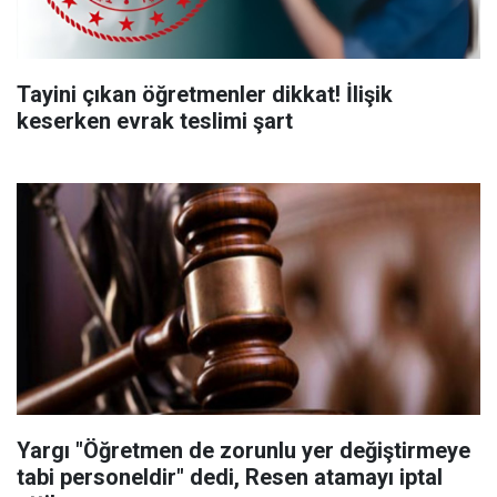
Tayini çıkan öğretmenler dikkat! İlişik
keserken evrak teslimi şart
Yargı "Öğretmen de zorunlu yer değiştirmeye
tabi personeldir" dedi, Resen atamayı iptal