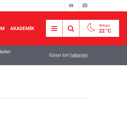
Ankara
İM
AKADEMİK
22 °C
rleri
19:50
2026-2027 ücretli öğretmenlik: Kimler başvurabili
Günün tüm
haberleri