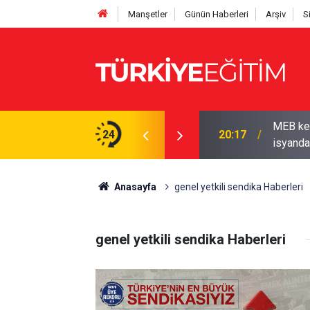
Manşetler
Günün Haberleri
Arşiv
S
MEB ken
 Sendikadan üyelerine kampanya
24
20:17
isyanda
Anasayfa
genel yetkili sendika Haberleri
genel yetkili sendika Haberleri