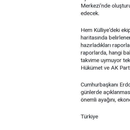
Merkezi'nde oluşturu
edecek.
Hem Külliye'deki eki
haritasında belirlenen
hazırladıkları rapor
raporlarda, hangi ba
takvime uymuyor tek 
Hükümet ve AK Parti
Cumhurbaşkanı Erdo
günlerde açıklanmas
önemli ayağını, ekon
Türkiye