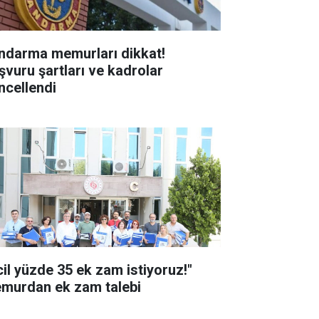
ndarma memurları dikkat!
şvuru şartları ve kadrolar
ncellendi
cil yüzde 35 ek zam istiyoruz!"
murdan ek zam talebi