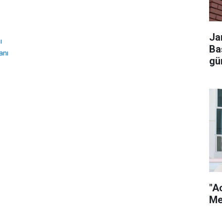
Ja
ı
Ba
anı
gü
"A
Me