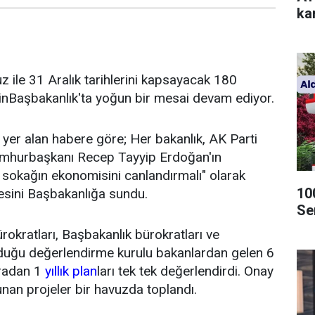
kar
ile 31 Aralık tarihlerini kapsayacak 180
içinBaşbakanlık'ta yoğun bir mesai devam ediyor.
yer alan habere göre; Her bakanlık, AK Parti
umhurbaşkanı Recep Tayyip Erdoğan'ın
 sokağın ekonomisini canlandırmalı" olarak
10
esini Başbakanlığa sundu.
Se
okratları, Başbakanlık bürokratları ve
duğu değerlendirme kurulu bakanlardan gelen 6
tradan 1
yıllık plan
ları tek tek değerlendirdi. Onay
unan projeler bir havuzda toplandı.