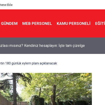
itene Ekle
GÜNDEM
MEB PERSONEL
KAMU PERSONELİ
EĞİT
kin'den yeni sınav sistemi uyarısı: "Eski soru bankaları artık yok
in 180 günlük eylem planı açıklanacak