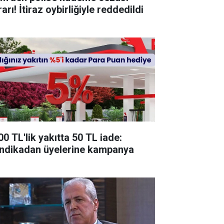
arı! İtiraz oybirliğiyle reddedildi
00 TL'lik yakıtta 50 TL iade:
ndikadan üyelerine kampanya