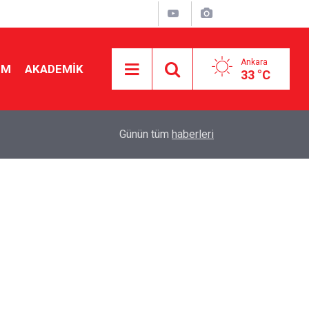
Ankara
İM
AKADEMİK
33 °C
"
19:48
Seçmeli ders düzenlemesi yargıya taşındı! Danış
Günün tüm
haberleri