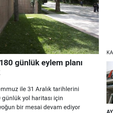
KA
180 günlük eylem planı
k
muz ile 31 Aralık tarihlerini
günlük yol haritası için
 yoğun bir mesai devam ediyor
AY