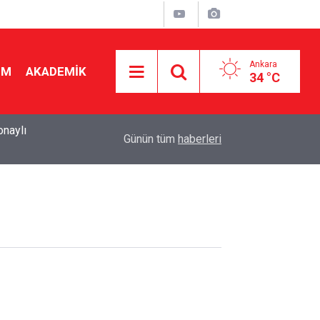
Ankara
İM
AKADEMİK
34 °C
onaylı
14:42
Uluslararası mezunlara ikamet kolaylığı! Süre 2 
Günün tüm
haberleri