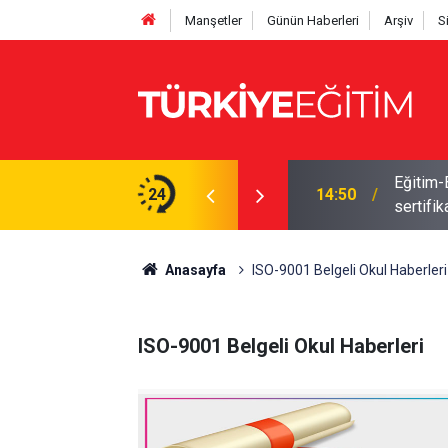
Manşetler
Günün Haberleri
Arşiv
S
Eğitim-
İlişik keserken evrak teslimi şart
24
14:50
sertifik
Anasayfa
ISO-9001 Belgeli Okul Haberleri
ISO-9001 Belgeli Okul Haberleri