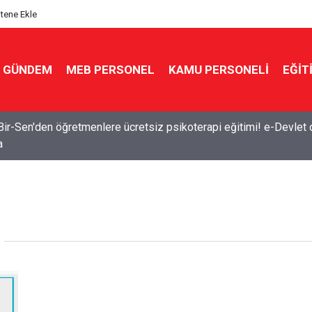
itene Ekle
GÜNDEM
MEB PERSONEL
KAMU PERSONELİ
EĞİT
Bir-Sen'den öğretmenlere ücretsiz psikoterapi eğitimi! e-Devlet 
a