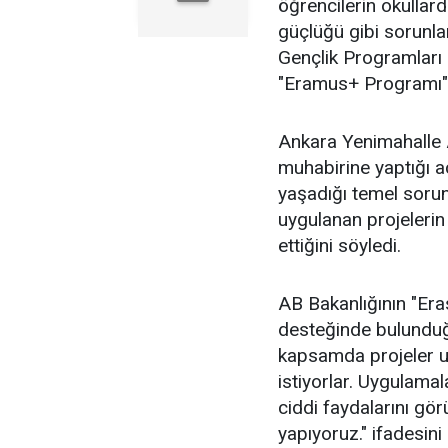
öğrencilerin okullard
güçlüğü gibi sorunla
Gençlik Programları 
"Eramus+ Programı" 
Ankara Yenimahalle
muhabirine yaptığı a
yaşadığı temel sorunl
uygulanan projelerin 
ettiğini söyledi.
AB Bakanlığının "Er
desteğinde bulundu
kapsamda projeler u
istiyorlar. Uygulama
ciddi faydalarını gö
yapıyoruz." ifadesini 