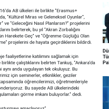
16'da AB ülkeleri ile birlikte "Erasmus+
, "Kültürel Miras ve Geleneksel Oyunlar",
r" ve "Geleceğini Nasıl Planlarsın?" projelerini
rını belirterek, bu yıl "Akran Zorbalığını
ün Harekete Geç" ve "Öğrenme Güçlüğü Olan
e" projelerini de hayata geçirdiklerini bildirdi.
Dü
e faaliyetlerine katılımını sağlamak için
Tü
Pa
birlikte çalıştıklarını belirten Tankuş, "Ankara'da
i aynı anda uygulayan tek okuluyuz. Bu
iz için seminerler, etkinlikler, geziler
kapsamında öğrencilerimizi, öğretmenleriyle
 gönderiyoruz. Bu sayede AB ülkelerindeki
gulamaları görme imkanı buluyorlar." dedi.
oluşturmayı amaçlıyoruz"