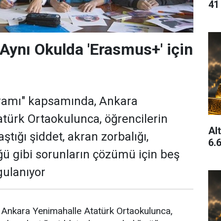
41
 Aynı Okulda 'Erasmus+' için
amı" kapsamında, Ankara
türk Ortaokulunca, öğrencilerin
Al
aştığı şiddet, akran zorbalığı,
6.6
ü gibi sorunların çözümü için beş
gulanıyor
 Ankara Yenimahalle Atatürk Ortaokulunca,