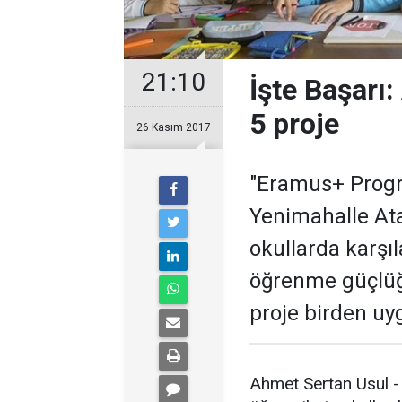
21:10
İşte Başarı:
5 proje
26 Kasım 2017
"Eramus+ Progr
Yenimahalle Ata
okullarda karşıl
öğrenme güçlüğ
proje birden uy
Ahmet Sertan Usul -