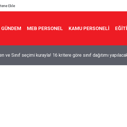
itene Ekle
GÜNDEM
MEB PERSONEL
KAMU PERSONELİ
EĞİT
n ve Sınıf seçimi kurayla! 16 kritere göre sınıf dağıtımı yapılaca