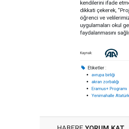
kendilerini ifade et
dikkati çekerek, "Pro
öğrenci ve velilerimi
uygulamaları okul ge
faydalanmasını sağlıy
Kaynak:
Etiketler :
avrupa birliği
akran zorbalığı
Eramus+ Programı
Yenimahalle Atatürk
HABERE
YORUM KAT