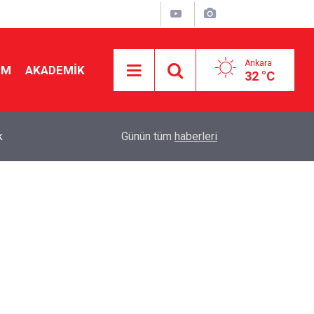
Ankara
İM
AKADEMİK
32 °C
k
15:10
Okul Liderliğinde Karakter ve Donanımın Belirley
Günün tüm
haberleri