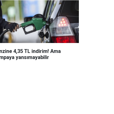
nzine 4,35 TL indirim! Ama
mpaya yansımayabilir