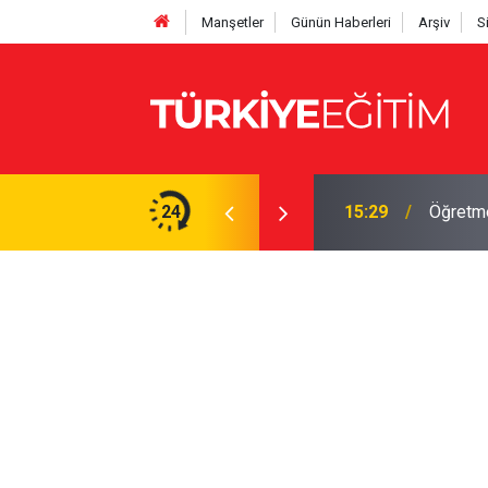
Manşetler
Günün Haberleri
Arşiv
S
İS'ten kontrol edin! Onaysız tercih işleme
24
15:29
Öğretme