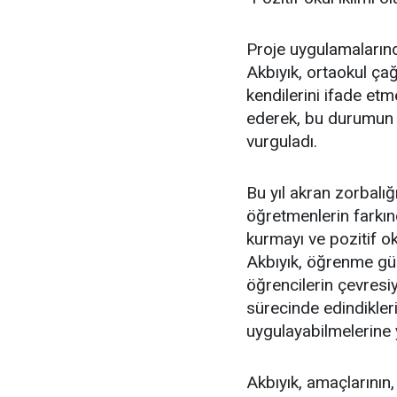
Proje uygulamaların
Akbıyık, ortaokul ça
kendilerini ifade et
ederek, bu durumun 
vurguladı.
Bu yıl akran zorbalığ
öğretmenlerin farkınd
kurmayı ve pozitif ok
Akbıyık, öğrenme güç
öğrencilerin çevresiy
sürecinde edindikler
uygulayabilmelerine y
Akbıyık, amaçlarının,