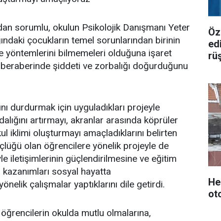
dan sorumlu, okulun Psikolojik Danışmanı Yeter
Öz
ğındaki çocukların temel sorunlarından birinin
ed
me yöntemlerini bilmemeleri olduğuna işaret
rü
beraberinde şiddeti ve zorbalığı doğurduğunu
ını durdurmak için uyguladıkları projeyle
alığını artırmayı, akranlar arasında köprüler
ul iklimi oluşturmayı amaçladıklarını belirten
lüğü olan öğrencilere yönelik projeyle de
le iletişimlerinin güçlendirilmesine ve eğitim
i kazanımları sosyal hayatta
He
önelik çalışmalar yaptıklarını dile getirdi.
ot
 öğrencilerin okulda mutlu olmalarına,