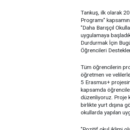
Tankuş, ilk olarak 20
Programı" kapsamında
"Daha Barışçıl Okulla
uygulamaya başladıkla
Durdurmak İçin Bug
Öğrencileri Desteklem
Tüm öğrencilerin proj
öğretmen ve velilerle 
5 Erasmus+ projesin
kapsamda öğrencilerim
düzenliyoruz. Proje 
birlikte yurt dışına
okullarda yapılan uy
"Pozitif okul iklimi 