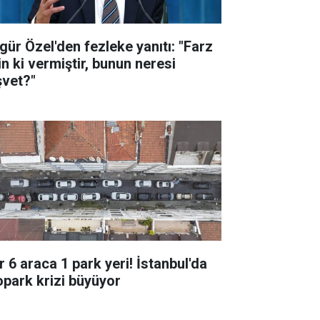
gür Özel'den fezleke yanıtı: "Farz
in ki vermiştir, bunun neresi
şvet?"
r 6 araca 1 park yeri! İstanbul'da
opark krizi büyüyor