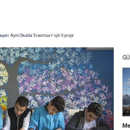
aşarı: Aynı Okulda 'Erasmus+' için 5 proje
G
Me