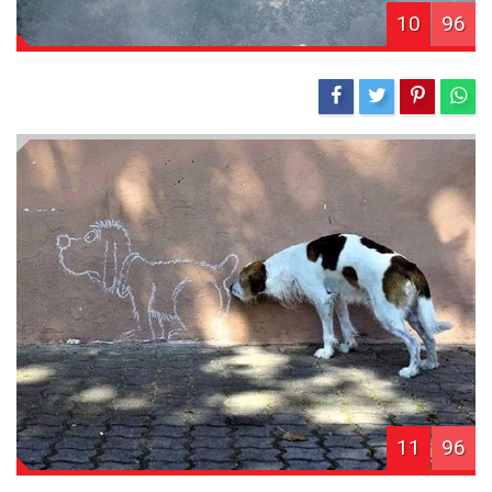
10
96
11
96