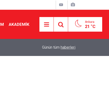
Ankara
İM
AKADEMİK
21 °C
23:54
Okul bağışı zorunlu mu? Veliler ve okullar karşı 
Günün tüm
haberleri