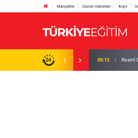
Manşetler
Günün Haberleri
Arşiv
S
os 2026 Resmî Gazete kararları)
24
00:06
Altın u