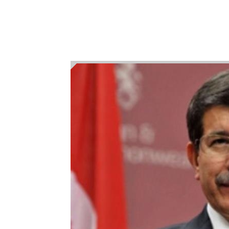
Cemil Çiçek: Hukukçu