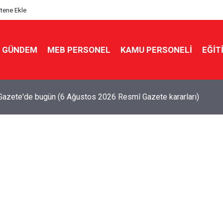
itene Ekle
GÜNDEM
MEB PERSONEL
KAMU PERSONELİ
EĞİT
çuşa geçti! Gram altın 6.489 TL'yi gördü