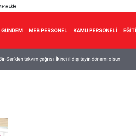
itene Ekle
GÜNDEM
MEB PERSONEL
KAMU PERSONELİ
EĞİT
ir-Sen'den takvim çağrısı: İkinci il dışı tayin dönemi olsun