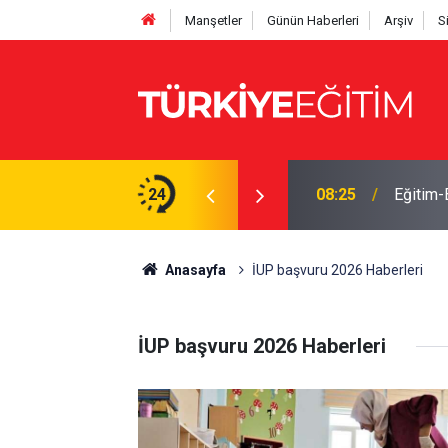
Manşetler
Günün Haberleri
Arşiv
S
arı! İtiraz oybirliğiyle reddedildi
24
08:25
Eğitim-B
Anasayfa
İUP başvuru 2026 Haberleri
İUP başvuru 2026 Haberleri