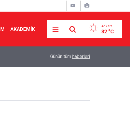
Ankara
İM
AKADEMİK
32 °C
08:23
MEB Şube müdürlüğü sınavında 6 aydır sessizlik
Günün tüm
haberleri