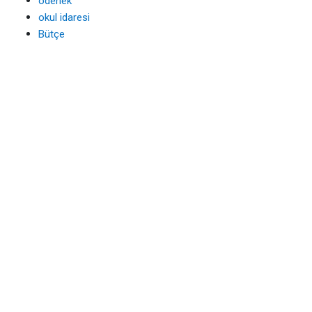
ödenek
okul idaresi
Bütçe