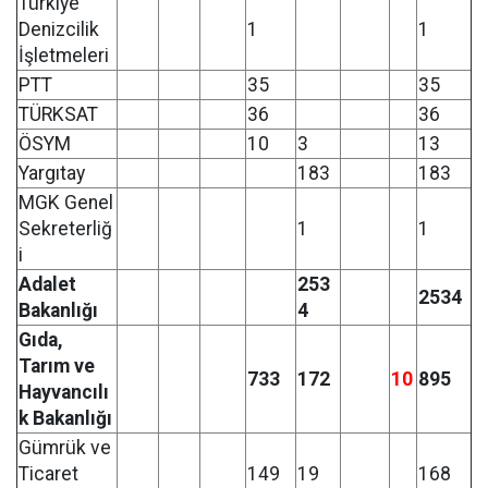
Türkiye
Denizcilik
1
1
İşletmeleri
PTT
35
35
TÜRKSAT
36
36
ÖSYM
10
3
13
Yargıtay
183
183
MGK Genel
Sekreterliğ
1
1
i
Adalet
253
2534
Bakanlığı
4
Gıda,
Tarım ve
733
172
10
895
Hayvancılı
k Bakanlığı
Gümrük ve
Ticaret
149
19
168