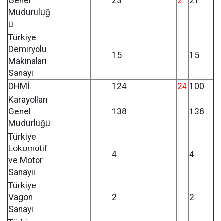
Genel
23
2
21
Müdürülüğ
ü
Türkiye
Demiryolu
15
15
Makinalari
Sanayi
DHMİ
124
24
100
Karayolları
Genel
138
138
Müdürlüğü
Türkiye
Lokomotif
4
4
ve Motor
Sanayii
Türkiye
Vagon
2
2
Sanayi