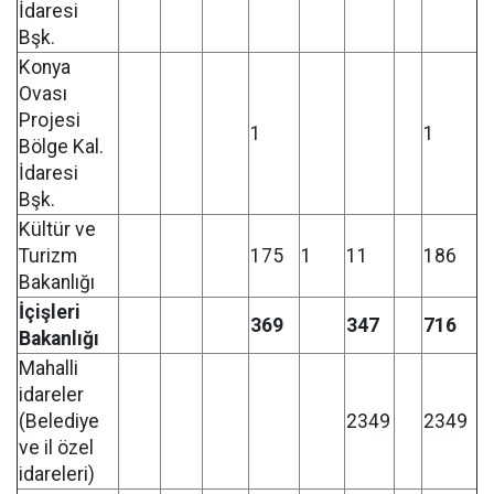
İdaresi
Bşk.
Konya
Ovası
Projesi
1
1
Bölge Kal.
İdaresi
Bşk.
Kültür ve
Turizm
175
1
11
186
Bakanlığı
İçişleri
369
347
716
Bakanlığı
Mahalli
idareler
(Belediye
2349
2349
ve il özel
idareleri)