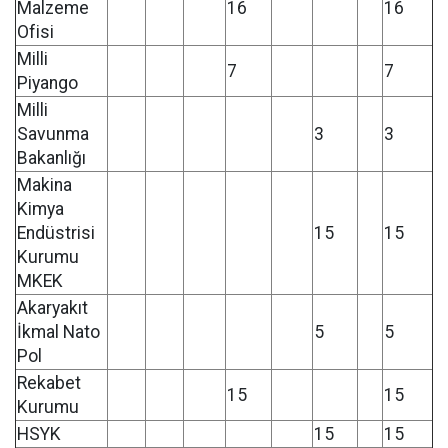
Malzeme
16
16
Ofisi
Milli
7
7
Piyango
Milli
Savunma
3
3
Bakanlığı
Makina
Kimya
Endüstrisi
15
15
Kurumu
MKEK
Akaryakıt
İkmal Nato
5
5
Pol
Rekabet
15
15
Kurumu
HSYK
15
15