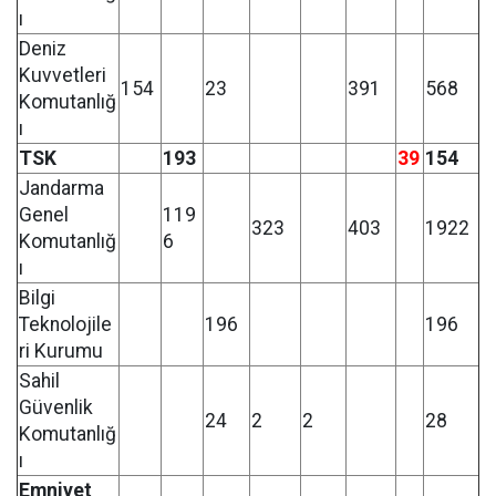
ı
Deniz
Kuvvetleri
154
23
391
568
Komutanlığ
ı
TSK
193
39
154
Jandarma
Genel
119
323
403
1922
Komutanlığ
6
ı
Bilgi
Teknolojile
196
196
ri Kurumu
Sahil
Güvenlik
24
2
2
28
Komutanlığ
ı
Emniyet