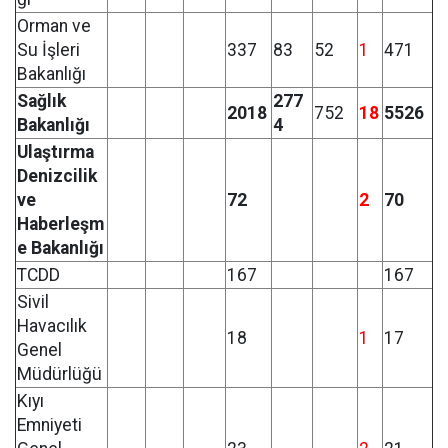
Orman ve
Su İşleri
337
83
52
1
471
Bakanlığı
Sağlık
277
2018
752
18
5526
Bakanlığı
4
Ulaştırma
Denizcilik
ve
72
2
70
Haberleşm
e Bakanlığı
TCDD
167
167
Sivil
Havacılık
18
1
17
Genel
Müdürlüğü
Kıyı
Emniyeti