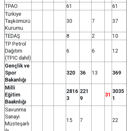
TPAO
61
61
Türkiye
Taşkömürü
30
7
37
Kurumu
TEDAŞ
8
2
10
TP Petrol
Dağıtım
6
6
12
(TPIC dahil)
Gençlik ve
Spor
320
36
13
369
Bakanlığı
Milli
2816
221
3035
Eğitim
31
3
9
1
Baaknlığı
Savunma
Sanayi
15
7
22
Müsteşarlı
ğı