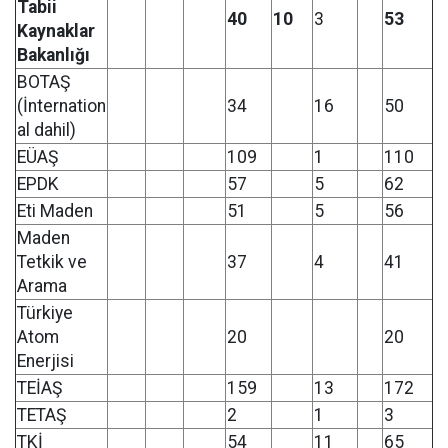
Tabii
40
10
3
53
Kaynaklar
Bakanlığı
BOTAŞ
(İnternation
34
16
50
al dahil)
EÜAŞ
109
1
110
EPDK
57
5
62
Eti Maden
51
5
56
Maden
Tetkik ve
37
4
41
Arama
Türkiye
Atom
20
20
Enerjisi
TEİAŞ
159
13
172
TETAŞ
2
1
3
TKİ
54
11
65