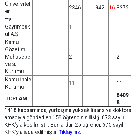
Üniversitel
2346
942
16
3272
er
tta
Gayrimenk
1
1
ul A.Ş.
Kamu
Gözetimi
Muhasebe
2
2
ve s.
Kurumu
Kamu İhale
11
11
Kurumu
8409
TOPLAM
8
1418 kapsamında, yurtdışına yüksek lisans ve doktora
amacıyla gönderilen 158 öğrencinin ilişiği 673 sayılı
KHK'yla kesilmiştir. Bunlardan 25 öğrenci, 675 sayılı
KHK'yla iade edilmiştir.
Tıklayınız
.