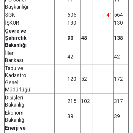
Başkanlığı
SGK
605
41
564
İŞKUR
130
130
Çevre ve
Şehirclik
90
48
138
Bakanlığı
İller
42
42
Bankası
Tapu ve
Kadastro
120
52
172
Genel
Müdürlüğü
Dışişleri
215
102
317
Bakanlığı
Ekonomi
39
39
Bakanlığı
Enerji ve