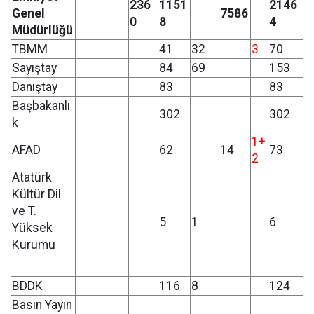
236
1151
2146
Genel
7586
0
8
4
Müdürlüğü
TBMM
41
32
3
70
Sayıştay
84
69
153
Danıştay
83
83
Başbakanlı
302
302
k
1+
AFAD
62
14
73
2
Atatürk
Kültür Dil
ve T.
5
1
6
Yüksek
Kurumu
BDDK
116
8
124
Basın Yayın