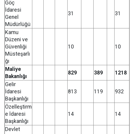
Göç
İdaresi
31
31
Genel
Müdürlüğü
Kamu
Düzeni ve
Güvenliği
10
10
Müsteşarlı
ğı
Maliye
829
389
1218
Bakanlığı
Gelir
İdaresi
813
119
932
Başkanlığı
Özelleştirm
e İdaresi
14
14
Başkanlığı
Devlet