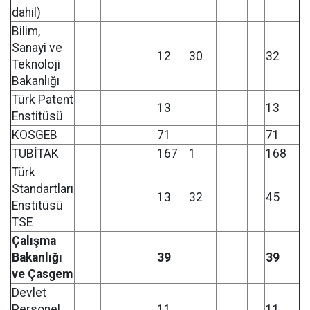
dahil)
Bilim,
Sanayi ve
12
30
32
Teknoloji
Bakanlığı
Türk Patent
13
13
Enstitüsü
KOSGEB
71
71
TUBİTAK
167
1
168
Türk
Standartları
13
32
45
Enstitüsü
TSE
Çalışma
Bakanlığı
39
39
ve Çasgem
Devlet
Personel
11
11