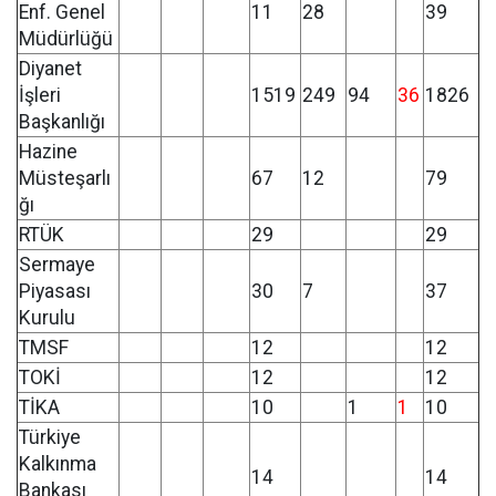
Enf. Genel
11
28
39
Müdürlüğü
Diyanet
İşleri
1519
249
94
36
1826
Başkanlığı
Hazine
Müsteşarlı
67
12
79
ğı
RTÜK
29
29
Sermaye
Piyasası
30
7
37
Kurulu
TMSF
12
12
TOKİ
12
12
TİKA
10
1
1
10
Türkiye
Kalkınma
14
14
Bankası