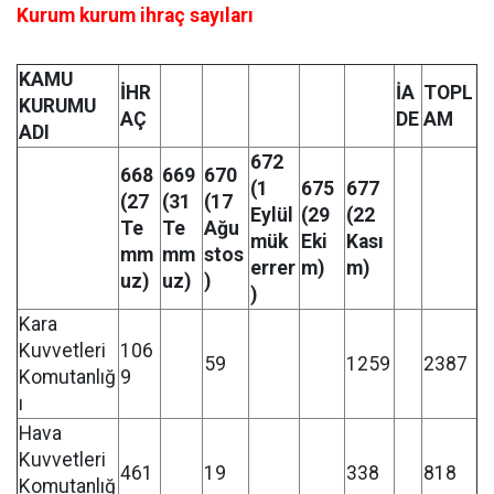
Kurum kurum ihraç sayıları
KAMU
İHR
İA
TOPL
KURUMU
AÇ
DE
AM
ADI
672
668
669
670
(1
675
677
(27
(31
(17
Eylül
(29
(22
Te
Te
Ağu
mük
Eki
Kası
mm
mm
stos
errer
m)
m)
uz)
uz)
)
)
Kara
Kuvvetleri
106
59
1259
2387
Komutanlığ
9
ı
Hava
Kuvvetleri
461
19
338
818
Komutanlığ