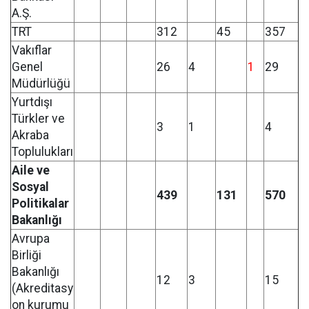
A.Ş.
TRT
312
45
357
Vakıflar
Genel
26
4
1
29
Müdürlüğü
Yurtdışı
Türkler ve
3
1
4
Akraba
Toplulukları
Aile ve
Sosyal
439
131
570
Politikalar
Bakanlığı
Avrupa
Birliği
Bakanlığı
12
3
15
(Akreditasy
on kurumu