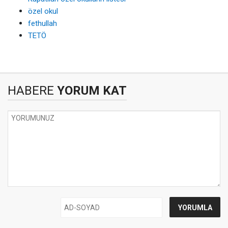
özel okul
fethullah
TETÖ
HABERE
YORUM KAT