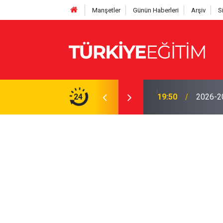
Manşetler
Günün Haberleri
Arşiv
S
yor! Ödenek modülü açılmadı, Okul müdürleri
24
19:50
2026-202