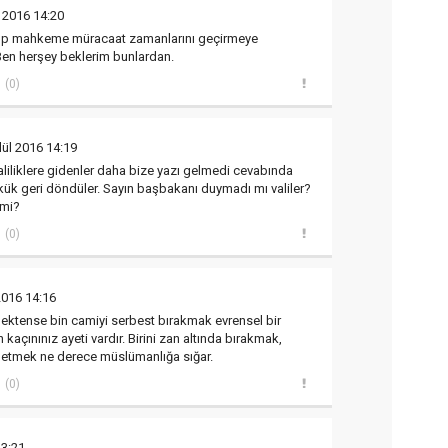
l 2016 14:20
 alıp mahkeme müracaat zamanlarını geçirmeye
Ben herşey beklerim bunlardan.
(0)
lül 2016 14:19
aliliklere gidenler daha bize yazı gelmedi cevabında
ük geri döndüler. Sayın başbakanı duymadı mı valiler?
 mi?
(0)
2016 14:16
ektense bin camiyi serbest bırakmak evrensel bir
 kaçınınız ayeti vardır. Birini zan altında bırakmak,
am etmek ne derece müslümanlığa sığar.
(0)
13:21