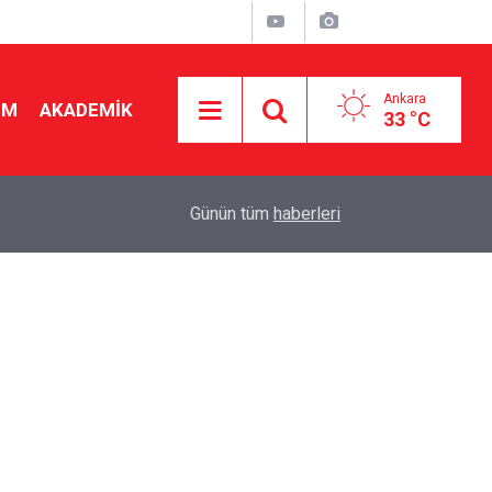
Ankara
İM
AKADEMİK
33 °C
19:46
Ücretli öğretmenlere kadro yok! Bakan Tekin Mec
Günün tüm
haberleri