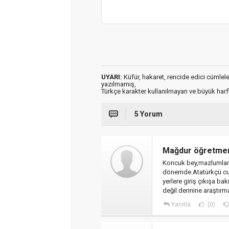
UYARI:
Küfür, hakaret, rencide edici cümleler 
yazılmamış,
Türkçe karakter kullanılmayan ve büyük har
5 Yorum
Mağdur öğretme
Koncuk bey,mazlumları
dönemde.Atatürkçü cumh
yerlere giriş çıkışa ba
değil.derinine araştırm
Yanıtla
(0)