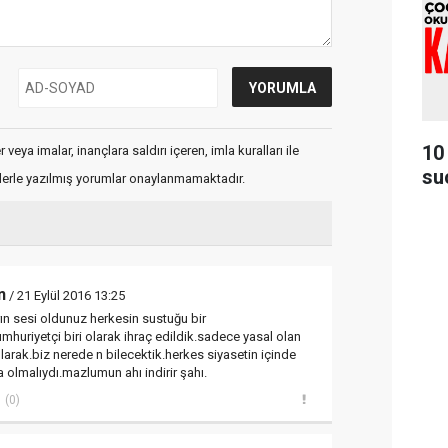
10
veya imalar, inançlara saldırı içeren, imla kuralları ile
su
flerle yazılmış yorumlar onaylanmamaktadır.
n
/ 21 Eylül 2016 13:25
n sesi oldunuz herkesin sustuğu bir
uriyetçi biri olarak ihraç edildik.sadece yasal olan
kılarak.biz nerede n bilecektik.herkes siyasetin içinde
a olmalıydı.mazlumun ahı indirir şahı.
(0)