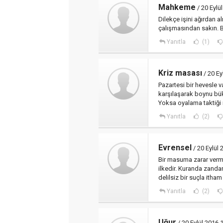
Mahkeme
/ 20 Eylü
Dilekçe işini ağırdan
çalışmasından sakın. 
Yanıtla
(1)
Kriz masası
/ 20 Ey
Pazartesi bir hevesle v
karşılaşarak boynu bük
Yoksa oyalama taktiği
Yanıtla
(2)
Evrensel
/ 20 Eylül 
Bir masuma zarar verm
ilkedir. Kuranda zandan
delilsiz bir suçla ith
Yanıtla
(2)
Uğur
/ 20 Eylül 2016 