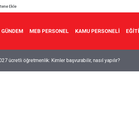
itene Ekle
GÜNDEM
MEB PERSONEL
KAMU PERSONELİ
EĞİT
7 ücretli öğretmenlik: Kimler başvurabilir, nasıl yapılır?