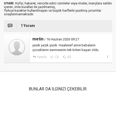
UYARI:
Küfür, hakaret, rencide edici cümleler veya imalar, inançlara saldırı
içeren, imla kuralları ile yazılmamış,
Türkçe karakter kullanılmayan ve büyük harflerle yazılmış yorumlar
onaylanmamaktadır.
1 Yorum
metin
/ 16 Haziran 2026 09:27
yazık yazık yazık. maalesef anne babaların
çocuklarını sevmesinin tek kriteri başarı oldu.
Yanıtla
(2)
(0)
BUNLAR DA İLGİNİZİ ÇEKEBİLİR: