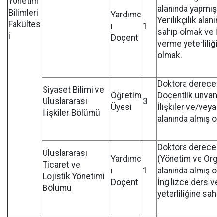
Yönetim
alanında yapmış,
Bilimleri
Yardımc
Yenilikçilik ala
Fakültes
ı
1
sahip olmak ve 
i
Doçent
verme yeterliliğ
olmak.
Doktora derece
Siyaset Bilimi ve
Öğretim
Doçentlik unvanı
Uluslararası
3
Üyesi
İlişkiler ve/veya
İlişkiler Bölümü
alanında almış 
Doktora dereces
Uluslararası
Yardımc
(Yönetim ve Or
Ticaret ve
ı
1
alanında almış 
Lojistik Yönetimi
Doçent
İngilizce ders 
Bölümü
yeterliliğine sa