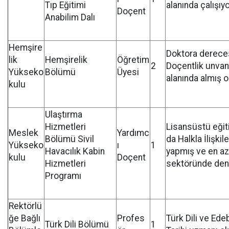
Tıp Eğitimi
alanında çalışıy
Doçent
Anabilim Dalı
Hemşire
Doktora derece
lik
Hemşirelik
Öğretim
2
Doçentlik unvan
Yükseko
Bölümü
Üyesi
alanında almış 
kulu
Ulaştırma
Hizmetleri
Lisansüstü eğiti
Meslek
Yardımc
Bölümü Sivil
da Halkla İlişkil
Yükseko
ı
1
Havacılık Kabin
yapmış ve en az i
kulu
Doçent
Hizmetleri
sektöründe den
Programı
Rektörlü
ğe Bağlı
Profes
Türk Dili ve Edeb
Türk Dili Bölümü
1