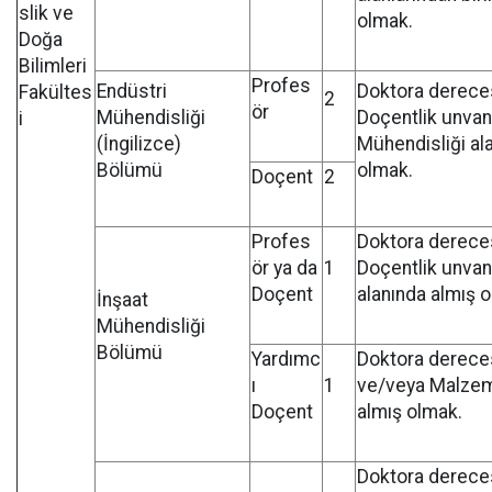
slik ve
olmak.
Doğa
Bilimleri
Profes
Endüstri
Doktora derece
Fakültes
2
ör
Mühendisliği
Doçentlik unvan
i
(İngilizce)
Mühendisliği al
Bölümü
olmak.
Doçent
2
Profes
Doktora derece
ör ya da
1
Doçentlik unvan
Doçent
alanında almış 
İnşaat
Mühendisliği
Bölümü
Yardımc
Doktora derece
ı
1
ve/veya Malzem
Doçent
almış olmak.
Doktora derece