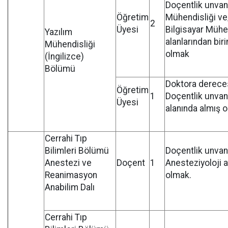
Doçentlik unvanı
Öğretim
Mühendisliği v
2
Üyesi
Bilgisayar Mühe
Yazılım
alanlarından bir
Mühendisliği
olmak
(İngilizce)
Bölümü
Doktora derece
Öğretim
1
Doçentlik unvanı
Üyesi
alanında almış 
Cerrahi Tıp
Bilimleri Bölümü
Doçentlik unvan
Anestezi ve
Doçent
1
Anesteziyoloji a
Reanimasyon
olmak.
Anabilim Dalı
Cerrahi Tıp