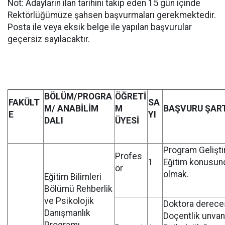
Not: Adayların ilan tarihini takip eden 15 gün içinde
Rektörlüğümüze şahsen başvurmaları gerekmektedir.
Posta ile veya eksik belge ile yapılan başvurular
geçersiz sayılacaktır.
BÖLÜM/PROGRA
ÖĞRETİ
FAKÜLT
SA
M/ ANABİLİM
M
BAŞVURU ŞAR
E
YI
DALI
ÜYESİ
Program Gelişt
Profes
1
Eğitim konusun
ör
olmak.
Eğitim Bilimleri
Bölümü Rehberlik
ve Psikolojik
Doktora dereces
Danışmanlık
Doçentlik unvan