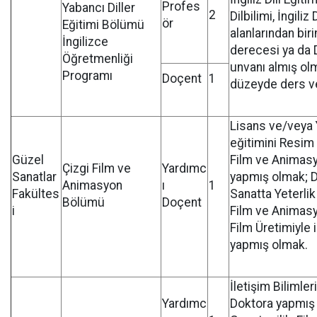
Profes
Yabancı Diller
2
Dilbilimi, İngiliz
ör
Eğitimi Bölümü
alanlarından bir
İngilizce
derecesi ya da 
Öğretmenliği
unvanı almış ol
Programı
Doçent
1
düzeyde ders v
Lisans ve/veya
eğitimini Resim
Güzel
Film ve Animasy
Çizgi Film ve
Yardımc
Sanatlar
yapmış olmak; 
Animasyon
ı
1
Fakültes
Sanatta Yeterlik
Bölümü
Doçent
i
Film ve Animasy
Film Üretimiyle i
yapmış olmak.
İletişim Bilimler
Yardımc
Doktora yapmış