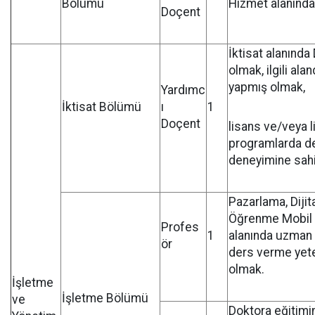
Bölümü
Hizmet alanında
Doçent
İktisat alanınd
olmak, ilgili ala
yapmış olmak,
Yardımc
İktisat Bölümü
ı
1
Doçent
lisans ve/veya 
programlarda d
deneyimine sah
Pazarlama, Diji
Öğrenme Mobil
Profes
1
alanında uzman 
ör
ders verme yeter
olmak.
İşletme
İşletme Bölümü
ve
Doktora eğitimi