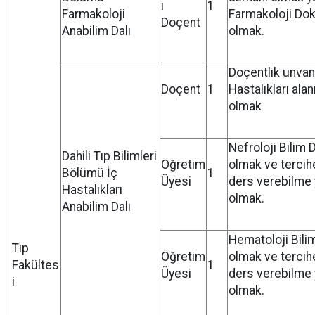
ı
1
Farmakoloji
Farmakoloji Dok
Doçent
Anabilim Dalı
olmak.
Doçentlik unvanı
Doçent
1
Hastalıkları ala
olmak
Nefroloji Bilim 
Dahili Tıp Bilimleri
Öğretim
olmak ve tercihe
Bölümü İç
1
Üyesi
ders verebilme y
Hastalıkları
olmak.
Anabilim Dalı
Hematoloji Bili
Tıp
Öğretim
olmak ve tercihe
Fakültes
1
Üyesi
ders verebilme y
i
olmak.