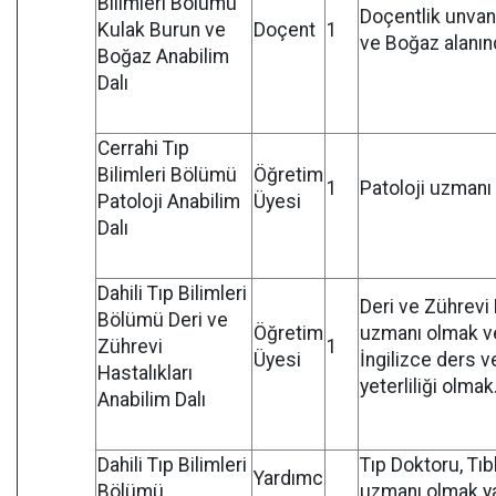
Bilimleri Bölümü
Doçentlik unvan
Kulak Burun ve
Doçent
1
ve Boğaz alanın
Boğaz Anabilim
Dalı
Cerrahi Tıp
Bilimleri Bölümü
Öğretim
1
Patoloji uzmanı
Patoloji Anabilim
Üyesi
Dalı
Dahili Tıp Bilimleri
Deri ve Zührevi 
Bölümü Deri ve
Öğretim
uzmanı olmak v
Zührevi
1
Üyesi
İngilizce ders 
Hastalıkları
yeterliliği olmak
Anabilim Dalı
Dahili Tıp Bilimleri
Tıp Doktoru, Tıb
Yardımc
Bölümü
uzmanı olmak ya