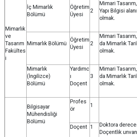
Mimari Tasarım
İç Mimarlık
Öğretim
2
Yapı Bilgisi ala
Bölümü
Üyesi
olmak.
Mimarlık
ve
Mimari Tasarım, 
Öğretim
Tasarım
Mimarlık Bölümü
2
da Mimarlık Tar
Üyesi
Fakültes
olmak.
i
Mimarlık
Yardımc
Mimari Tasarım, 
(İngilizce)
ı
3
da Mimarlık Tar
Bölümü
Doçent
olmak.
Profes
1
Bilgisayar
ör
Mühendisliği
Bölümü
Doktora dereces
Doçent
1
Doçentlik unvanı