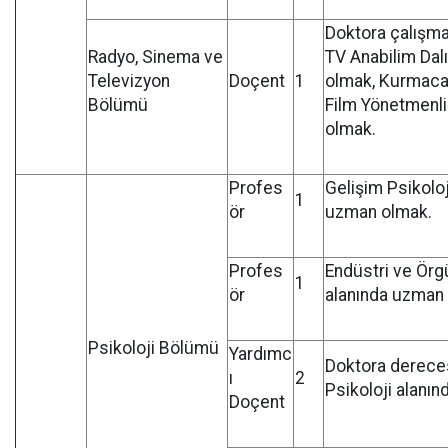
Doktora çalışma
Radyo, Sinema ve
TV Anabilim Dal
Televizyon
Doçent
1
olmak, Kurmaca
Bölümü
Film Yönetmenli
olmak.
Profes
Gelişim Psikoloj
1
ör
uzman olmak.
Profes
Endüstri ve Örgü
1
ör
alanında uzman
Psikoloji Bölümü
Yardımc
Doktora dereces
ı
2
Psikoloji alanın
Doçent