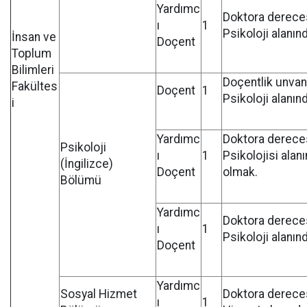
Yardımc
Doktora dereces
ı
1
Psikoloji alanın
İnsan ve
Doçent
Toplum
Bilimleri
Doçentlik unvanı
Fakültes
Doçent
1
Psikoloji alanın
i
Yardımc
Doktora dereces
Psikoloji
ı
1
Psikolojisi alan
(İngilizce)
Doçent
olmak.
Bölümü
Yardımc
Doktora dereces
ı
1
Psikoloji alanın
Doçent
Yardımc
Sosyal Hizmet
Doktora dereces
ı
1