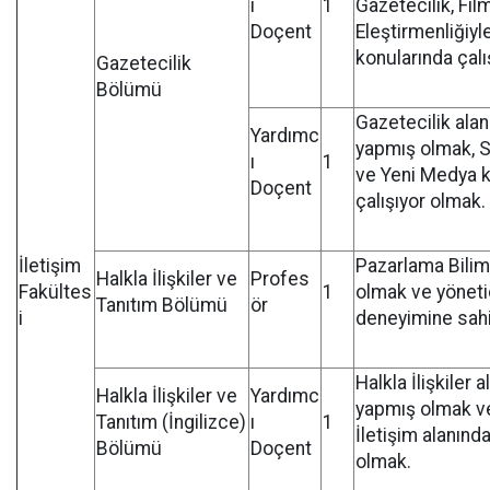
ı
1
Gazetecilik, Fil
Doçent
Eleştirmenliğiy
konularında çalı
Gazetecilik
Bölümü
Gazetecilik ala
Yardımc
yapmış olmak, 
ı
1
ve Yeni Medya k
Doçent
çalışıyor olmak.
İletişim
Pazarlama Bili
Halkla İlişkiler ve
Profes
Fakültes
1
olmak ve yönetic
Tanıtım Bölümü
ör
i
deneyimine sah
Halkla İlişkiler 
Halkla İlişkiler ve
Yardımc
yapmış olmak v
Tanıtım (İngilizce)
ı
1
İletişim alanında
Bölümü
Doçent
olmak.