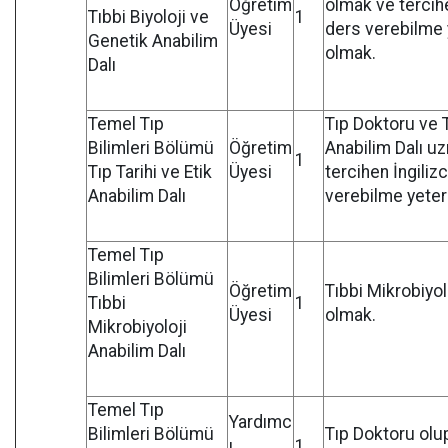
Öğretim
olmak ve tercihe
Tıbbi Biyoloji ve
1
Üyesi
ders verebilme y
Genetik Anabilim
olmak.
Dalı
Temel Tıp
Tıp Doktoru ve T
Bilimleri Bölümü
Öğretim
Anabilim Dalı u
1
Tıp Tarihi ve Etik
Üyesi
tercihen İngiliz
Anabilim Dalı
verebilme yeterl
Temel Tıp
Bilimleri Bölümü
Öğretim
Tıbbi Mikrobiyo
Tıbbi
1
Üyesi
olmak.
Mikrobiyoloji
Anabilim Dalı
Temel Tıp
Yardımc
Bilimleri Bölümü
Tıp Doktoru olup
ı
1