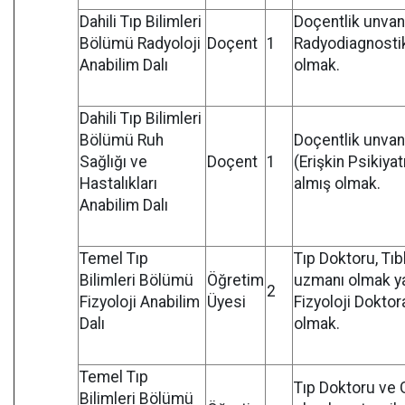
Dahili Tıp Bilimleri
Doçentlik unvan
Bölümü Radyoloji
Doçent
1
Radyodiagnostik
Anabilim Dalı
olmak.
Dahili Tıp Bilimleri
Bölümü Ruh
Doçentlik unvanı
Sağlığı ve
Doçent
1
(Erişkin Psikiyat
Hastalıkları
almış olmak.
Anabilim Dalı
Temel Tıp
Tıp Doktoru, Tıbb
Bilimleri Bölümü
Öğretim
uzmanı olmak ya
2
Fizyoloji Anabilim
Üyesi
Fizyoloji Dokto
Dalı
olmak.
Temel Tıp
Tıp Doktoru ve 
Bilimleri Bölümü