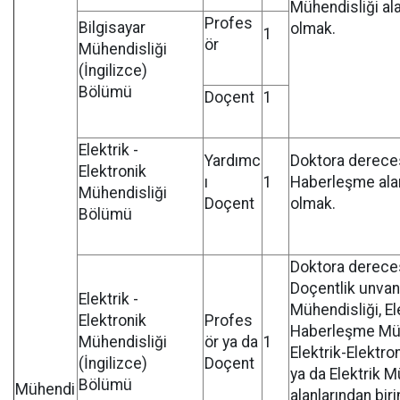
Mühendisliği al
Profes
Bilgisayar
olmak.
1
ör
Mühendisliği
(İngilizce)
Bölümü
Doçent
1
Elektrik -
Yardımc
Doktora derece
Elektronik
ı
1
Haberleşme ala
Mühendisliği
Doçent
olmak.
Bölümü
Doktora derece
Doçentlik unvanı
Elektrik -
Mühendisliği, El
Elektronik
Profes
Haberleşme Müh
Mühendisliği
ör ya da
1
Elektrik-Elektro
(İngilizce)
Doçent
ya da Elektrik M
Bölümü
Mühendi
alanlarından bir