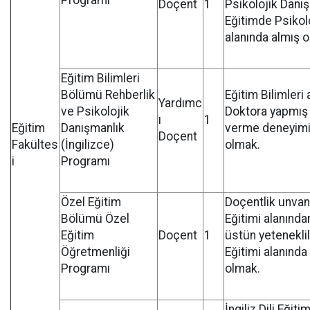
Programı
Doçent
1
Psikolojik Danı
Eğitimde Psikol
alanında almış 
Eğitim Bilimleri
Bölümü Rehberlik
Eğitim Bilimleri
Yardımc
ve Psikolojik
Doktora yapmış
ı
1
Eğitim
Danışmanlık
verme deneyimi
Doçent
Fakültes
(İngilizce)
olmak.
i
Programı
Özel Eğitim
Doçentlik unvanı
Bölümü Özel
Eğitimi alanında
Eğitim
Doçent
1
üstün yetenekli
Öğretmenliği
Eğitimi alanında
Programı
olmak.
İngiliz Dili Eğitim