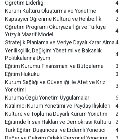
Öğretim Liderliği
4
Kurum Kültürü Oluşturma ve Yönetme
4
Kapsayıcı Öğrenme Kültürü ve Rehberlik
2
Öğretim Programı Okuryazarlığı ve Türkiye
4
Yüzyılı Maarif Modeli
Stratejik Planlama ve Veriye Dayalı Karar Alma
4
Yenilikçilik, Değişim Yönetimi ve Bakanlık
4
Politikalarına Uyum
Eğitim Kurumu Finansmanı ve Bütçeleme
3
Eğitim Hukuku
3
Kurum Sağlığı ve Güvenliği ile Afet ve Kriz
3
Yönetimi
Kuruma Özgü Yönetim Uygulamaları
6
Katılımcı Kurum Yönetimi ve Paydaş İlişkileri
4
Kültüre ve Topluma Duyarlı Kurum Yönetimi
2
Eğitimde İnsan Hakları ve Demokrasi Kültürü
2
Türk Eğitim Düşüncesi ve Erdemli Yönetici
4
Değer ve Gelişim Odaklı Personel Yönetimi
3