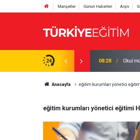
Manşetler
Günün Haberleri
Arşiv
S
 Başkanı hakkında rüşvet soruşturması
24
08:28
Okul mü
Anasayfa
eğitim kurumları yönetici eğitim
eğitim kurumları yönetici eğitimi H