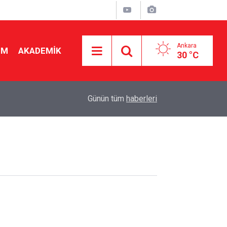
Ankara
İM
AKADEMİK
30 °C
08:08
8 yılda 29 kat arttı! Vakıf üniversitesi ücretleri
Günün tüm
haberleri