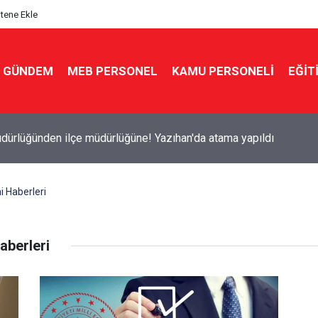
itene Ekle
GÜNDEM
MEB PERSONEL
KAMU PERSONELİ
EĞİT
dürlüğünden ilçe müdürlüğüne! Yazıhan'da atama yapıldı
i Haberleri
aberleri