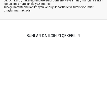
UYARI:
Küfür, hakaret, rencide edici cümleler veya imalar, inançlara saldırı
içeren, imla kuralları ile yazılmamış,
Türkçe karakter kullanılmayan ve büyük harflerle yazılmış yorumlar
onaylanmamaktadır.
BUNLAR DA İLGİNİZİ ÇEKEBİLİR: