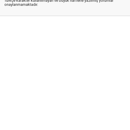
Türkçe karakter kullanılmayan ve büyük harflerle yazılmış yorumlar
onaylanmamaktadır.