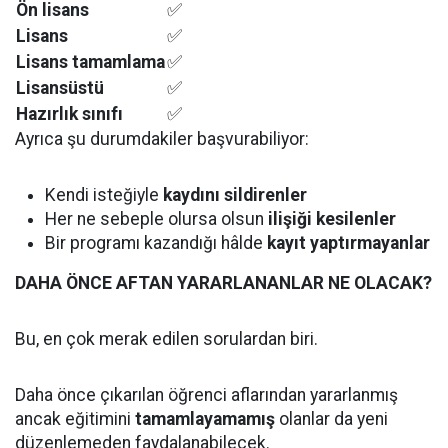
Ön lisans
✅
Lisans
✅
Lisans tamamlama
✅
Lisansüstü
✅
Hazırlık sınıfı
✅
Ayrıca şu durumdakiler başvurabiliyor:
Kendi isteğiyle
kaydını sildirenler
Her ne sebeple olursa olsun
ilişiği kesilenler
Bir programı kazandığı hâlde
kayıt yaptırmayanlar
DAHA ÖNCE AFTAN YARARLANANLAR NE OLACAK?
Bu, en çok merak edilen sorulardan biri.
Daha önce çıkarılan öğrenci aflarından yararlanmış
ancak eğitimini
tamamlayamamış
olanlar da yeni
düzenlemeden faydalanabilecek.