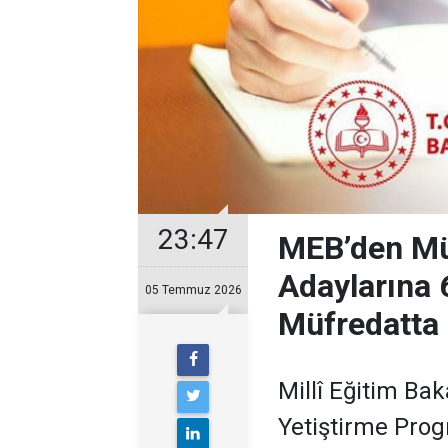
23:47
MEB’den Mü
Adaylarına 
05 Temmuz 2026
Müfredatta 
Millî Eğitim Bak
Yetiştirme Pro