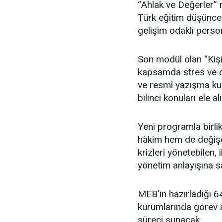
“Ahlak ve Değerler”
Türk eğitim düşünces
gelişim odaklı perso
Son modül olan “Kişi
kapsamda stres ve duy
ve resmî yazışma kura
bilinci konuları ele a
Yeni programla birli
hâkim hem de değişen
krizleri yönetebilen, 
yönetim anlayışına s
MEB’in hazırladığı 6
kurumlarında görev al
süreci sunacak.