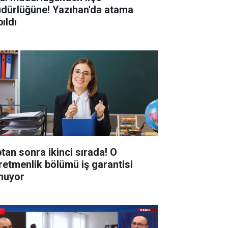
dürlüğüne! Yazıhan'da atama
ıldı
ptan sonra ikinci sırada! O
retmenlik bölümü iş garantisi
nuyor