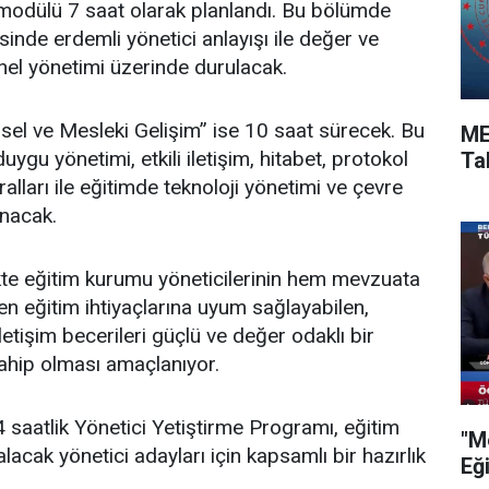
 modülü 7 saat olarak planlandı. Bu bölümde
inde erdemli yönetici anlayışı ile değer ve
nel yönetimi üzerinde durulacak.
sel ve Mesleki Gelişim” ise 10 saat sürecek. Bu
ME
gu yönetimi, etkili iletişim, hitabet, protokol
Ta
lları ile eğitimde teknoloji yönetimi ve çevre
lınacak.
kte eğitim kurumu yöneticilerinin hem mevzuata
 eğitim ihtiyaçlarına uyum sağlayabilen,
iletişim becerileri güçlü ve değer odaklı bir
ahip olması amaçlanıyor.
4 saatlik Yönetici Yetiştirme Programı, eğitim
"M
acak yönetici adayları için kapsamlı bir hazırlık
Eğ