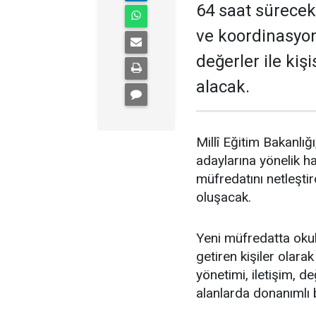
64 saat sürecek
ve koordinasyon,
değerler ile kiş
alacak.
Millî Eğitim Bakanlığ
adaylarına yönelik h
müfredatını netleşti
oluşacak.
Yeni müfredatta okul 
getiren kişiler olarak
yönetimi, iletişim, de
alanlarda donanımlı b