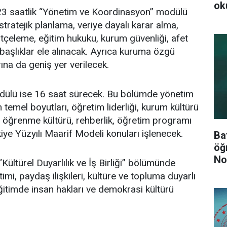
ok
3 saatlik “Yönetim ve Koordinasyon” modülü
tratejik planlama, veriye dayalı karar alma,
tçeleme, eğitim hukuku, kurum güvenliği, afet
 başlıklar ele alınacak. Ayrıca kuruma özgü
na da geniş yer verilecek.
odülü ise 16 saat sürecek. Bu bölümde yönetim
 temel boyutları, öğretim liderliği, kurum kültürü
 öğrenme kültürü, rehberlik, öğretim programı
iye Yüzyılı Maarif Modeli konuları işlenecek.
Ba
öğ
No
Kültürel Duyarlılık ve İş Birliği” bölümünde
Ol
imi, paydaş ilişkileri, kültüre ve topluma duyarlı
ğitimde insan hakları ve demokrasi kültürü