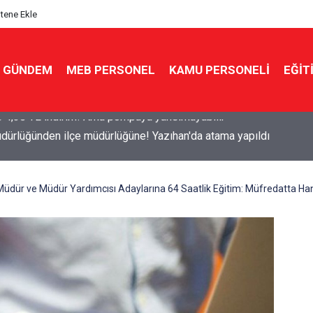
itene Ekle
GÜNDEM
MEB PERSONEL
KAMU PERSONELİ
EĞİT
dürlüğünden ilçe müdürlüğüne! Yazıhan'da atama yapıldı
dür ve Müdür Yardımcısı Adaylarına 64 Saatlik Eğitim: Müfredatta Han