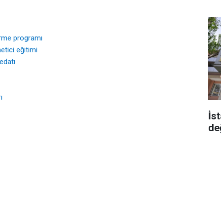
irme programı
etici eğitimi
edatı
ı
İst
de