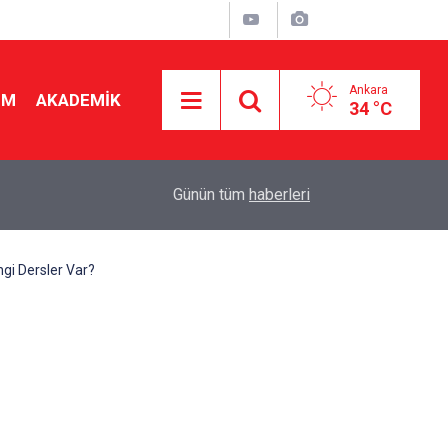
Ankara
İM
AKADEMİK
34 °C
08:08
8 yılda 29 kat arttı! Vakıf üniversitesi ücretleri
Günün tüm
haberleri
gi Dersler Var?