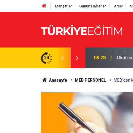
Manşetler
Günün Haberleri
Arşiv
S
ompaya yansımayabilir
24
08:28
Okul mü
Anasayfa
MEB PERSONEL
MEB’den Mü