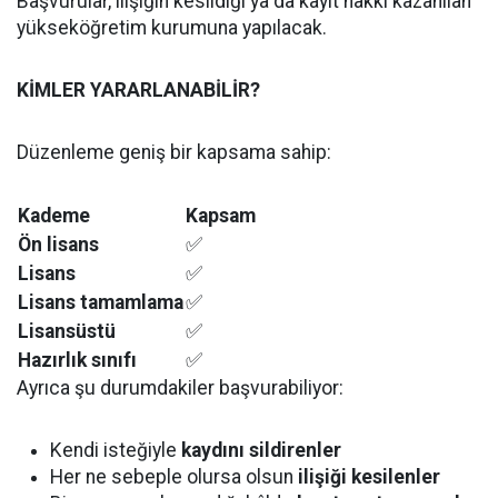
Başvurular, ilişiğin kesildiği ya da kayıt hakkı kazanılan
yükseköğretim kurumuna yapılacak.
KİMLER YARARLANABİLİR?
Düzenleme geniş bir kapsama sahip:
Kademe
Kapsam
Ön lisans
✅
Lisans
✅
Lisans tamamlama
✅
Lisansüstü
✅
Hazırlık sınıfı
✅
Ayrıca şu durumdakiler başvurabiliyor:
Kendi isteğiyle
kaydını sildirenler
Her ne sebeple olursa olsun
ilişiği kesilenler