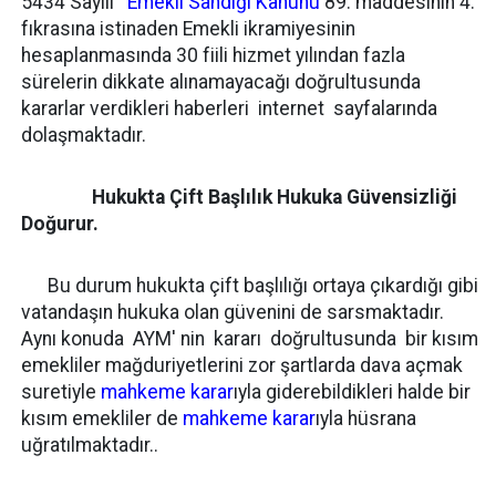
5434 Sayılı
Emekli Sandığı Kanunu
89. maddesinin 4.
fıkrasına istinaden Emekli ikramiyesinin
hesaplanmasında 30 fiili hizmet yılından fazla
sürelerin dikkate alınamayacağı doğrultusunda
kararlar verdikleri haberleri internet sayfalarında
dolaşmaktadır.
Hukukta Çift Başlılık Hukuka Güvensizliği
Doğurur.
Bu durum hukukta çift başlılığı ortaya çıkardığı gibi
vatandaşın hukuka olan güvenini de sarsmaktadır.
Aynı konuda AYM' nin kararı doğrultusunda bir kısım
emekliler mağduriyetlerini zor şartlarda dava açmak
suretiyle
mahkeme karar
ıyla giderebildikleri halde bir
kısım emekliler de
mahkeme karar
ıyla hüsrana
uğratılmaktadır..