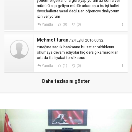
yönetmeliğe kanuna göre yapıyorum az sonra veli
müdürü alıp geliyor müdür arkadaşta bu işi hallet
diyor.hallette yasal değil.Ben öğrenciyi dinliyorum
izin veriyorum
Yanıtla
(0)
(0)
Mehmet turan
/ 24 Eylül 2016 00:32
Yüreğine saglik baskanim bu zatlar bildiklerini
okumaya devam ediyolar hiç ders çıkarmadıkları
ortada illa liyakat tersi kabus
Yanıtla
(1)
(0)
Daha fazlasını göster