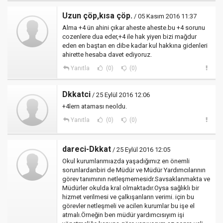
Uzun çöp,kısa çöp.
/ 05 Kasım 2016 11:37
Alma +4 ün ahini çıkar aheste aheste.bu +4 sorunu
cozenlere dua eder,+4 ile hak yiyen bizi mağdur
eden en baştan en dibe kadar kul hakkına gidenleri
ahirette hesaba davet ediyoruz.
Yanıtla
(0)
(0)
Dkkatci
/ 25 Eylül 2016 12:06
+4lern ataması neoldu.
Yanıtla
(0)
(0)
dareci-Dkkat
/ 25 Eylül 2016 12:05
Okul kurumlarımıazda yaşadığımız en önemli
sorunlardanbiri de Müdür ve Müdür Yardımcılarının
görev tanımının netleşmemesidr.Savsaklanmakta ve
Müdürler okulda kral olmaktadır.Oysa sağlıklı bir
hizmet verilmesi ve çalkışanların verimi. için bu
görevler netleşmeli ve acilen kurumlar bu işe el
atmalı.Örneğin ben müdür yardımcısıyım işi