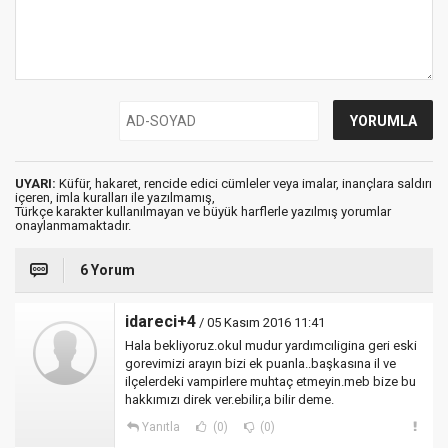
UYARI:
Küfür, hakaret, rencide edici cümleler veya imalar, inançlara saldırı
içeren, imla kuralları ile yazılmamış,
Türkçe karakter kullanılmayan ve büyük harflerle yazılmış yorumlar
onaylanmamaktadır.
6 Yorum
idareci+4
/ 05 Kasım 2016 11:41
Hala bekliyoruz.okul mudur yardımcıligina geri eski
gorevimizi arayın bizi ek puanla..başkasına il ve
ilçelerdeki vampirlere muhtaç etmeyin.meb bize bu
hakkımızı direk ver.ebilir,a bilir deme.
Yanıtla
(0)
(0)