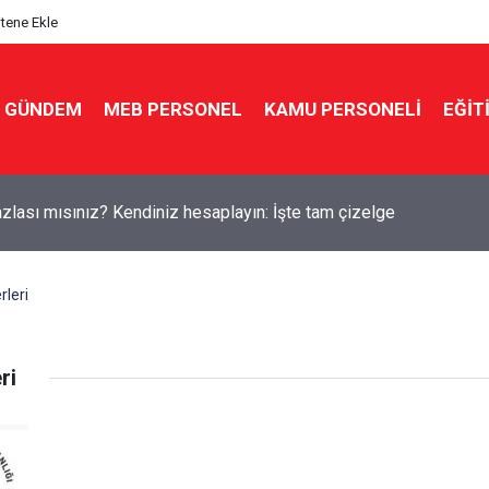
itene Ekle
GÜNDEM
MEB PERSONEL
KAMU PERSONELİ
EĞİT
zlası mısınız? Kendiniz hesaplayın: İşte tam çizelge
rleri
ri