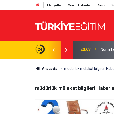
Manşetler
Günün Haberleri
Arşiv
S
laylığı! Süre 2 yıla çıkabilecek
24
20:03
Norm fa
Anasayfa
müdürlük mülakat bilgileri Habe
müdürlük mülakat bilgileri Haberle