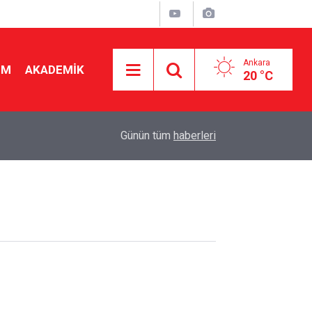
Ankara
İM
AKADEMİK
20 °C
19:56
Bakan Tekin'den yeni sınav sistemi uyarısı: "Eski
Günün tüm
haberleri