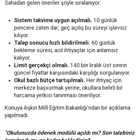
Sahadan gelen öneriler şöyle sıralanıyor:
Sistem takvime uygun açılmalı.
10 günlük
pencere zaten dar; geç açılış bu süreyi işlevsiz
kılıyor.
Talep sonucu hızlı bildirilmeli.
60 günlük
bekleme süresi, acil ihtiyaçlar için anlamsız
kalıyor.
Limit gerçekçi olmalı.
140 bin liralık üst sınırın
güncel fiyatlar karşısındaki karşılığı sorgulanıyor.
Okul bazlı bütçe tartışılmalı.
Her ihtiyaç için
merkeze başvurmak yerine, okullara belirli bir
harcama yetkisi tanınması öneriliyor.
Konuya ilişkin Millî Eğitim Bakanlığı'ndan bir açıklama
yapılmadı.
"Okulunuzda ödenek modülü açıldı mı? Son talebiniz