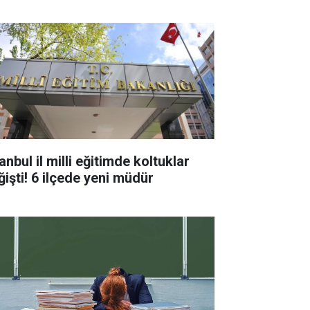
anbul il milli eğitimde koltuklar
ğişti! 6 ilçede yeni müdür