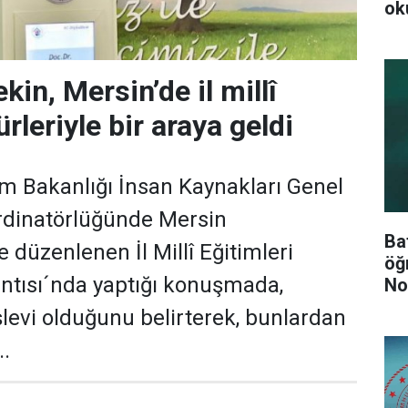
ok
in, Mersin’de il millî
leriyle bir araya geldi
tim Bakanlığı İnsan Kaynakları Genel
dinatörlüğünde Mersin
Ba
düzenlenen İl Millî Eğitimleri
öğ
ntısı´nda yaptığı konuşmada,
No
Ol
işlevi olduğunu belirterek, bunlardan
..