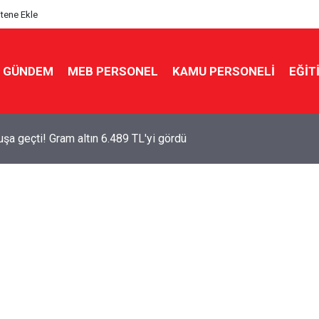
itene Ekle
GÜNDEM
MEB PERSONEL
KAMU PERSONELİ
EĞİT
çuşa geçti! Gram altın 6.489 TL'yi gördü