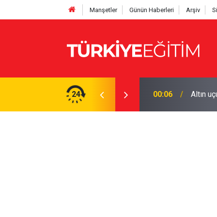
Manşetler
Günün Haberleri
Arşiv
S
os 2026 Resmî Gazete kararları)
24
00:06
Altın u