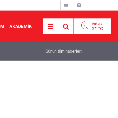
Ankara
İM
AKADEMİK
21 °C
23:54
Okul bağışı zorunlu mu? Veliler ve okullar karşı 
Günün tüm
haberleri