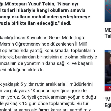
ığı Müsteşarı Yusuf Tekin, "Nisan ayı
türleri itibariyle hangi okulların sınavla
hangi okulların mahallinden yerleştirmeye
uzla birlikte ilan edeceğiz." dedi.
ME
Ta
Bakanlığı İnsan Kaynakları Genel Müdürlüğü
Mersin Öğretmenevinde düzenlenen İl Millî
 Toplantısı´nda yaptığı konuşmada, toplantıların
rterek, bunlardan birincisinin aile olma bilinciyle
kincisinin de yönetimin daha sağlıklı ve başarılı
mesi olduğunu aktardı.
 yaklaşık 5 yıldır rutin aralıklarla il müdürlerini
rini vurgulayarak "Konunun içeriğine göre de
zenliyoruz. Suriyeli çocuklarımızın yoğun olduğu
"M
yle yaklaşık 15 gün önce toplanmıştık. Bu tür
Eğ
plantılar yapıp aldığımız kararları, yaptığımız