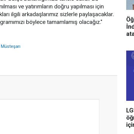
ılması ve yatırımların doğru yapılması için
rı ilgili arkadaşlarımız sizlerle paylaşacaklar.
Öğ
rogramımızı böylece tamamlamış olacağız."
İn
at
ı Müsteşarı
LG
öğ
içi