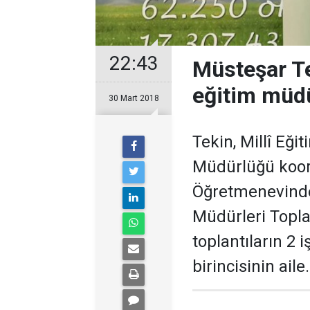
22:43
Müsteşar Tek
eğitim müdür
30 Mart 2018
Tekin, Millî Eği
Müdürlüğü koor
Öğretmenevinde 
Müdürleri Topla
toplantıların 2 
birincisinin aile.