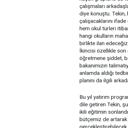
çalışmaları arkadaşla
diye konuştu. Tekin, 
çalışacaklarını ifade
hem okul türleri itiba
hangi okulların maha
birlikte ilan edeceğ
İkincisi özellikle s
öğretmene şiddet, ba
bakanımızın talimatı
anlamda aldığı tedb
planını da ilgili ark
Bu yıl yatırım progr
dile getiren Tekin, ş
ikili eğitimin sonland
bütçemiz de artarak b
gerçekleştirebilecek 