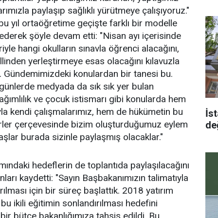
rımızla paylaşıp sağlıklı yürütmeye çalışıyoruz."
bu yıl ortaöğretime geçişte farklı bir modelle
 ederek şöyle devam etti: "Nisan ayı içerisinde
riyle hangi okulların sınavla öğrenci alacağını,
llinden yerleştirmeye esas olacağını kılavuzla
iz. Gündemimizdeki konulardan bir tanesi bu.
on günlerde medyada da sık sık yer bulan
ğımlılık ve çocuk istismarı gibi konularda hem
yla kendi çalışmalarımız, hem de hükümetin bu
İst
irler çerçevesinde bizim oluşturduğumuz eylem
de
adaşlar burada sizinle paylaşmış olacaklar."
amındaki hedeflerin de toplantıda paylaşılacağını
unları kaydetti: "Sayın Başbakanımızın talimatıyla
ırılması için bir süreç başlattık. 2018 yatırım
u ikili eğitimin sonlandırılması hedefini
bir bütçe bakanlığımıza tahsis edildi. Bu