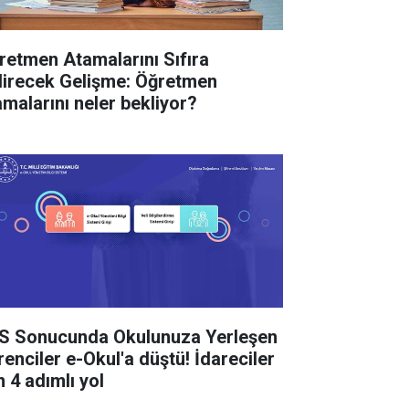
retmen Atamalarını Sıfıra
direcek Gelişme: Öğretmen
amalarını neler bekliyor?
S Sonucunda Okulunuza Yerleşen
renciler e-Okul'a düştü! İdareciler
n 4 adımlı yol