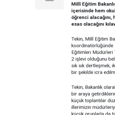
Millî Eğitim Bakanl
içerisinde hem okul 
öğrenci alacağını, 
esas olacağını kılav
Tekin, Millî Eğitim 
koordinatörlüğünde 
Eğitimleri Müdürleri
2 işlevi olduğunu beli
sık sık dertleşmek, i
bir şekilde icra edil
Tekin, Bakanlık olarak
bir araya getirdikle
küçük toplantılar dü
illerimizin müdürleri
küçük gruplarla da to