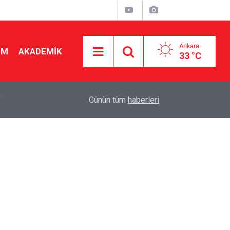
Ankara
İM
AKADEMİK
33 °C
"
19:48
Seçmeli ders düzenlemesi yargıya taşındı! Danış
Günün tüm
haberleri