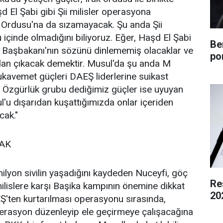
d El Şabi gibi Şii milisler operasyona
k Ordusu'na da sızamayacak. Şu anda Şii
u içinde olmadığını biliyoruz. Eğer, Haşd El Şabi
Be
k Başbakanı'nın sözünü dinlememiş olacaklar ve
po
dan çıkacak demektir. Musul'da şu anda M
kavemet güçleri DAEŞ liderlerine suikast
 ve Özgürlük grubu dediğimiz güçler ise uyuyan
l'u dışarıdan kuşattığımızda onlar içeriden
cak."
MAK
ilyon sivilin yaşadığını kaydeden Nuceyfi, göç
Re
milislere karşı Başika kampının önemine dikkat
20
Ş'ten kurtarılması operasyonu sırasında,
perasyon düzenleyip ele geçirmeye çalışacağına