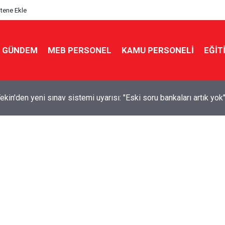
itene Ekle
GÜNDEM
MEB PERSONEL
KAMU PERSONELİ
EĞİT
kin'den yeni sınav sistemi uyarısı: "Eski soru bankaları artık yok