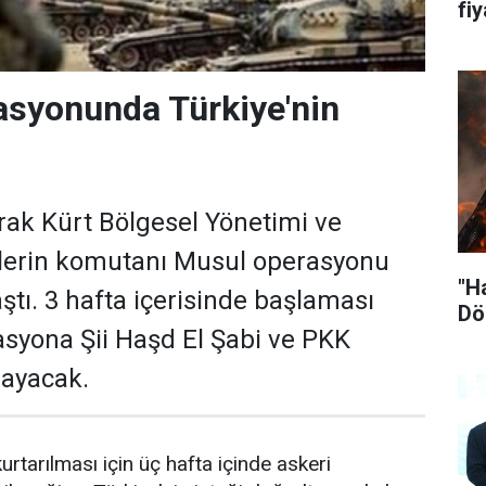
fiy
asyonunda Türkiye'nin
Irak Kürt Bölgesel Yönetimi ve
çlerin komutanı Musul operasyonu
"H
tı. 3 hafta içerisinde başlaması
Dö
syona Şii Haşd El Şabi ve PKK
mayacak.
rtarılması için üç hafta içinde askeri