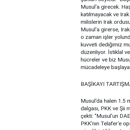
Musul'a girecek. Haş
katılmayacak ve Ira
milislerin Irak ordus
Musul'a girerse, Ira
o zaman işler yolun
kuvveti dediğimiz mu
düzenliyor. İstiklal
hücreler ve biz Musu
mücadeleye başlaya
BAŞİKAYI TARTIŞ
Musul'da halen 1.5 m
dalgası, PKK ve Şii 
çekti: "Musul'un DAE
PKK'nın Telafer'e o