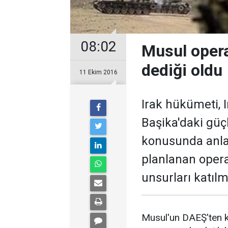
08:02
Musul oper
dediği oldu
11 Ekim 2016
Irak hükümeti, 
Başika'daki gü
konusunda anlaş
planlanan opera
unsurları katıl
Musul'un DAEŞ'ten ku