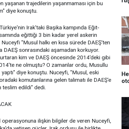
rü
n yaşanan trajedilerin yaşanmaması için bu
ım" diye konuştu.
Türkiye'nin Irak'taki Başika kampında Eğit-
mında eğittiği 3 bin kadar yerel askerin
l Nuceyfi "Musul halkı en kısa sürede DAEŞ'ten
ma DAEŞ sonrasındaki aşamadan korkuyor.
 kurtaran kim ve DAEŞ öncesinde 2014'deki gibi
014'te ne olmuştu? O zamanlar ordu, Musullu
 yaptı" diye konuştu. Nuceyfi, "Musul, eski
He
oradaki komutanlarına gelen talimatı ile DAEŞ'e
ot
teslim edildi" dedi.
ACAK
perasyonuna ilişkin bilgiler de veren Nuceyfi,
ka'da yetişen güçler, Irak ordusu ile birlikte