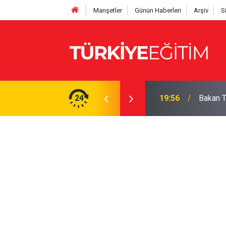
Manşetler
Günün Haberleri
Arşiv
S
hesaplayın: İşte tam çizelge
24
19:56
Bakan Te