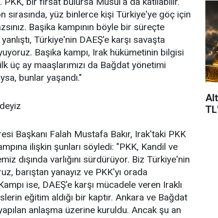
. PKK, bir fırsat bulursa Musul'a da katılabilir.
 sırasında, yüz binlerce kişi Türkiye'ye göç için
sınız. Başika kampının böyle bir süreçte
 yanlıştı, Türkiye'nin DAEŞ'e karşı savaşta
yuyoruz. Başika kampı, Irak hükümetinin bilgisi
 ilk üç ay maaşlarımızı da Bağdat yönetimi
ysa, bunlar yaşandı."
Al
ndeyiz
TL
iresi Başkanı Falah Mustafa Bakır, Irak'taki PKK
ampına ilişkin şunları söyledi: "PKK, Kandil ve
miz dışında varlığını sürdürüyor. Biz Türkiye'nin
oruz, barıştan yanayız ve PKK'yı orada
Kampı ise, DAEŞ'e karşı mücadele veren Iraklı
slerin eğitim aldığı bir kaptır. Ankara ve Bağdat
yapılan anlaşma üzerine kuruldu. Ancak şu an