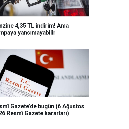
nzine 4,35 TL indirim! Ama
mpaya yansımayabilir
smî Gazete'de bugün (6 Ağustos
26 Resmî Gazete kararları)