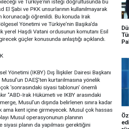
ileceği ve Türkiye'nin isteği doğrultusunda bu
 El Şabi ve PKK unsurlarının kullanılmayarak
ın korunacağı öğrenildi. Bu konuda Irak
Bölgesel Yönetimi ve Türkiye'nin Başika'da
Dü
şilik yerel Haşdi Vatani ordusunun komutanı Esil
Tü
 girecek güçler konusunda anlaştığı açıklandı.
Pa
K
el Yönetimi (IKBY) Dış İlişkiler Dairesi Başkanı
 Musul'un DAEŞ'ten kurtarılmasına yönelik
ok 'sonrasındaki siyasi tablonun' önemli
akır "ABD-Irak Hükümeti ve IKBY arasındaki
erge, Musul'un dışında belirlenen sınıra kadar
k ama kent içine girmeyecek. Musul çok hassas
Öz
olayı Musul operasyonunun planının
ed
 siyasi planın da yapılması gerektiğini