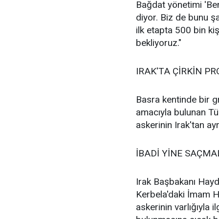
Bağdat yönetimi 'Be
diyor. Biz de bunu ş
ilk etapta 500 bin ki
bekliyoruz."
IRAK'TA ÇİRKİN P
Basra kentinde bir g
amacıyla bulunan Türk
askerinin Irak'tan ayr
İBADİ YİNE SAÇMA
Irak Başbakanı Hayd
Kerbela'daki İmam Hü
askerinin varlığıyla i