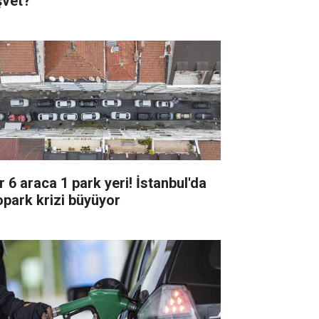
şvet?"
r 6 araca 1 park yeri! İstanbul'da
opark krizi büyüyor