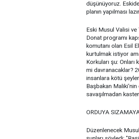
düşünüyoruz. Eskide
planın yapılması laz
Eski Musul Valisi ve 
Donat programı kapsa
komutanı olan Esil E
kurtulmak istiyor a
Korkuları şu: Onları
mi davranacaklar? 2
insanlara kötü şeyler
Başbakan Maliki'nin 
savaşılmadan kasten 
ORDUYA SIZAMAY
Düzenlenecek Musul o
şunları söyledi: "Başi