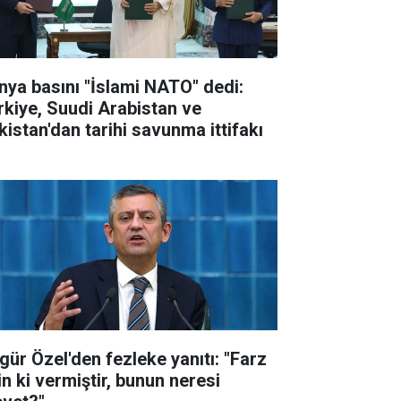
nya basını "İslami NATO" dedi:
rkiye, Suudi Arabistan ve
kistan'dan tarihi savunma ittifakı
gür Özel'den fezleke yanıtı: "Farz
in ki vermiştir, bunun neresi