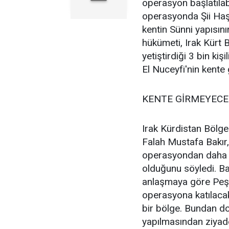
operasyon başlatılab
operasyonda Şii Haşd
kentin Sünni yapısın
hükümeti, Irak Kürt 
yetiştirdiği 3 bin ki
El Nuceyfi'nin kente
KENTE GİRMEYECE
Irak Kürdistan Bölges
Falah Mustafa Bakır,
operasyondan daha ç
olduğunu söyledi. B
anlaşmaya göre Peşm
operasyona katılaca
bir bölge. Bundan d
yapılmasından ziyade