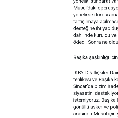
yönelik istihbarat var
Musul'daki operasyon
yönelirse durduramaz
tartışılmaya açılması
desteğine ihtiyaç du
dahilinde kuruldu ve
ödedi. Sonra ne oldu
Başika şaşkınlığı içi
IKBY Dış İlişkiler Da
tehlikesi ve Başika k
Sincar'da bizim irade
siyasetini destekliy
istemiyoruz. Başika 
gönüllü asker ve poli
arasında Musul için 