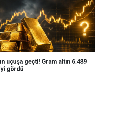
tın uçuşa geçti! Gram altın 6.489
'yi gördü