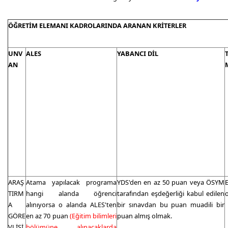
ÖĞRETİM ELEMANI KADROLARINDA ARANAN KRİTERLER
UNV
ALES
YABANCI DİL
AN
ARAŞ
Atama yapılacak programa
YDS'den en az 50 puan veya ÖSYM
TIRM
hangi alanda öğrenci
tarafından eşdeğerliği kabul edilen
A
alınıyorsa o alanda ALES'ten
bir sınavdan bu puan muadili bir
GÖRE
en az 70 puan
(Eğitim bilimleri
puan almış olmak.
VLİSİ
bölümüne alınacaklarda