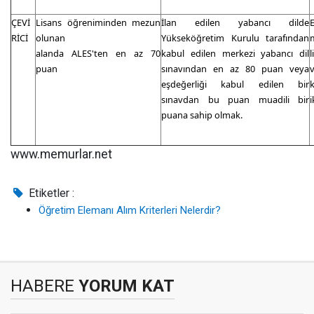
ÇEVİ
Lisans öğreniminden mezun
İlan edilen yabancı dilde
E
RİCİ
olunan
Yükseköğretim Kurulu tarafından
alanda ALES'ten en az 70
kabul edilen merkezi yabancı dil
puan
sınavından en az 80 puan veya
eşdeğerliği kabul edilen bir
sınavdan bu puan muadili bir
i
puana sahip olmak.
www.memurlar.net
Etiketler :
Öğretim Elemanı Alım Kriterleri Nelerdir?
HABERE
YORUM KAT