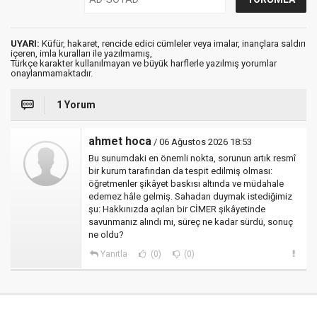
UYARI:
Küfür, hakaret, rencide edici cümleler veya imalar, inançlara saldırı
içeren, imla kuralları ile yazılmamış,
Türkçe karakter kullanılmayan ve büyük harflerle yazılmış yorumlar
onaylanmamaktadır.
1 Yorum
ahmet hoca
/ 06 Ağustos 2026 18:53
Bu sunumdaki en önemli nokta, sorunun artık resmî
bir kurum tarafından da tespit edilmiş olması:
öğretmenler şikâyet baskısı altında ve müdahale
edemez hâle gelmiş. Sahadan duymak istediğimiz
şu: Hakkınızda açılan bir CİMER şikâyetinde
savunmanız alındı mı, süreç ne kadar sürdü, sonuç
ne oldu?
Yanıtla
(0)
(0)