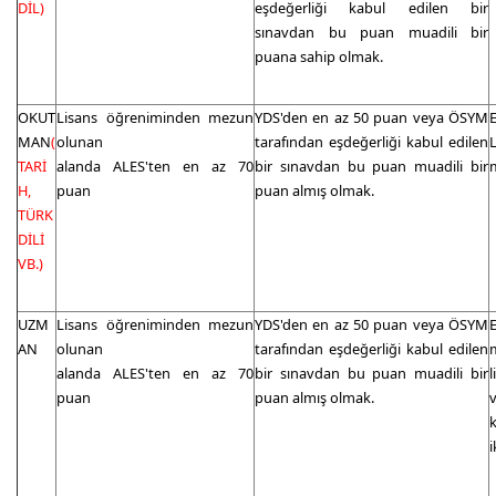
DİL)
eşdeğerliği kabul edilen bir
sınavdan bu puan muadili bir
puana sahip olmak.
OKUT
Lisans öğreniminden mezun
YDS'den en az 50 puan veya ÖSYM
MAN
(
olunan
tarafından eşdeğerliği kabul edilen
TARİ
alanda ALES'ten en az 70
bir sınavdan bu puan muadili bir
H,
puan
puan almış olmak.
TÜRK
DİLİ
VB.)
UZM
Lisans öğreniminden mezun
YDS'den en az 50 puan veya ÖSYM
E
AN
olunan
tarafından eşdeğerliği kabul edilen
alanda ALES'ten en az 70
bir sınavdan bu puan muadili bir
puan
puan almış olmak.
i