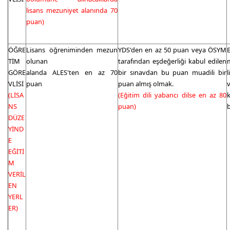
lisans mezuniyet alanında 70
puan)
ÖĞRE
Lisans öğreniminden mezun
YDS'den en az 50 puan veya ÖSYM
E
TİM
olunan
tarafından eşdeğerliği kabul edilen
GÖRE
alanda ALES'ten en az 70
bir sınavdan bu puan muadili bir
VLİSİ
puan
puan almış olmak.
(LİSA
(Eğitim dili yabancı dilse en az 80
NS
puan)
b
DÜZE
YİND
E
EĞİTİ
M
VERİL
EN
YERL
ER)