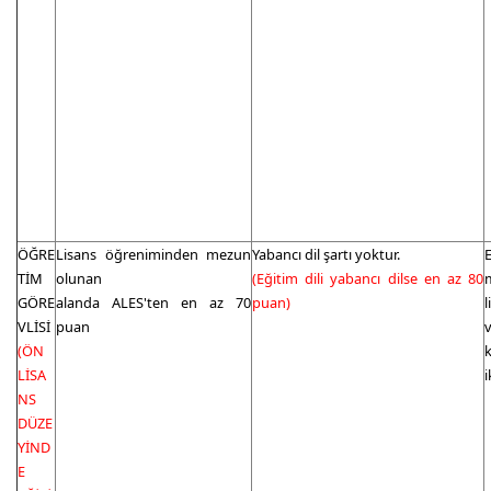
ÖĞRE
Lisans öğreniminden mezun
Yabancı dil şartı yoktur.
E
TİM
olunan
(Eğitim dili yabancı dilse en az 80
GÖRE
alanda ALES'ten en az 70
puan)
VLİSİ
puan
(ÖN
LİSA
i
NS
DÜZE
YİND
E