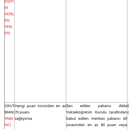
EĞİTİ
M
VERİL
EN
YERL
ER)
OKUT
Hangi puan türünden en az
İlan edilen yabancı dilde
MAN
(
70 puanı
Yükseköğretim Kurulu tarafından
YABA
sağlıyorsa
kabul edilen merkezi yabancı dil
NCI
sınavından en az 80 puan veya