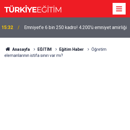
15:32
Emniyet'e 6 bin 250 kadro! 4.200'ü emniyet amirliği
Öğrenci Affı Resmi Gazetede! Başvuru için son gün
15:28
9 Aralık
Anasayfa
EĞİTİM
Eğitim Haber
Öğretim
elemanlarının istifa sınırı var mı?