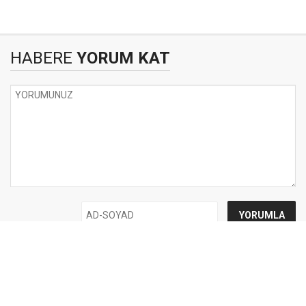
HABERE
YORUM KAT
UYARI:
Küfür, hakaret, rencide edici cümleler veya imalar, inançlara saldırı
içeren, imla kuralları ile yazılmamış,
Türkçe karakter kullanılmayan ve büyük harflerle yazılmış yorumlar
onaylanmamaktadır.