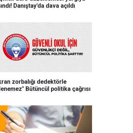
şındı! Danıştay'da dava açıldı
kran zorbalığı dedektörle
lenemez" Bütüncül politika çağrısı