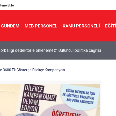
itene Ekle
GÜNDEM
MEB PERSONEL
KAMU PERSONELİ
EĞİT
zorbalığı dedektörle önlenemez" Bütüncül politika çağrısı
 3600 Ek Gösterge Dilekçe Kampanyası