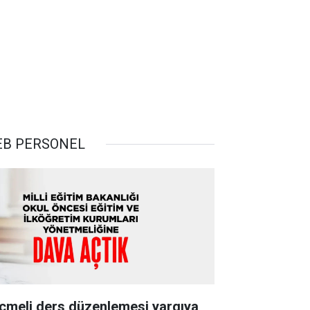
B PERSONEL
çmeli ders düzenlemesi yargıya