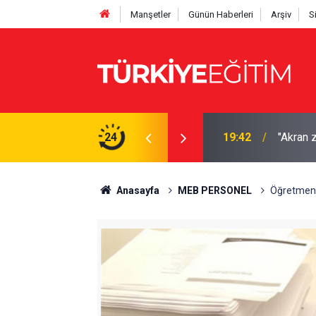
Manşetler
Günün Haberleri
Arşiv
S
a taşındı! Danıştay'da dava açıldı
24
19:42
"Akran 
Anasayfa
MEB PERSONEL
Öğretmene