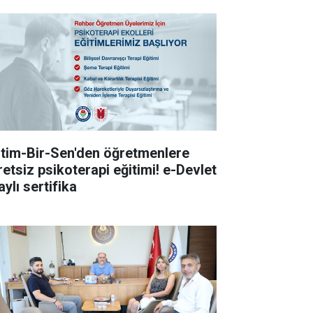
itim-Bir-Sen'den öğretmenlere
retsiz psikoterapi eğitimi! e-Devlet
ylı sertifika