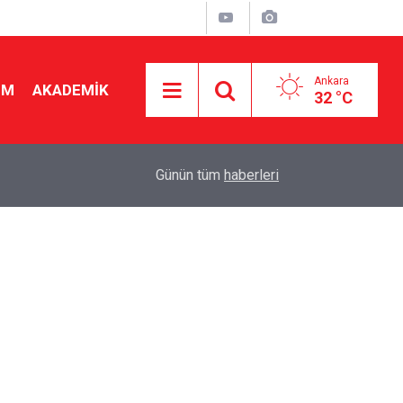
Ankara
İM
AKADEMİK
32 °C
19:31
Altın rekor üstüne rekor! Kilogram fiyatı 6,6 milyo
Günün tüm
haberleri