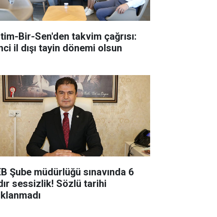
itim-Bir-Sen'den takvim çağrısı:
nci il dışı tayin dönemi olsun
B Şube müdürlüğü sınavında 6
ır sessizlik! Sözlü tarihi
ıklanmadı