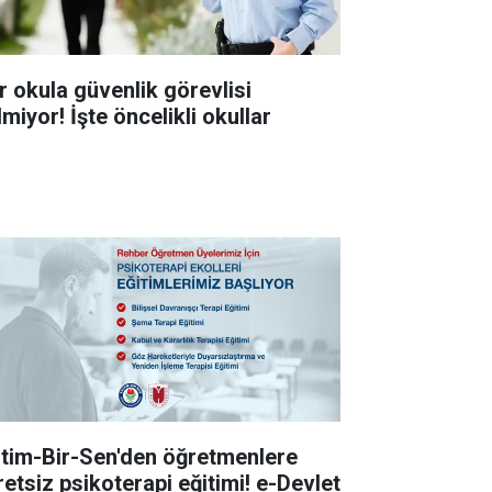
r okula güvenlik görevlisi
miyor! İşte öncelikli okullar
itim-Bir-Sen'den öğretmenlere
retsiz psikoterapi eğitimi! e-Devlet