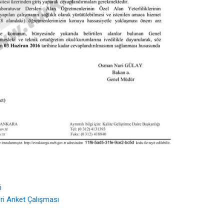
i
leri Anket Çalışması