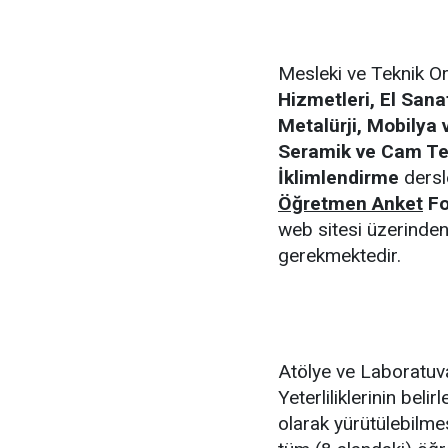
Mesleki ve Teknik O
Hizmetleri, El Sanat
Metalürji, Mobilya 
Seramik ve Cam Tekn
İklimlendirme
dersle
Öğretmen Anket
Fo
web sitesi üzerinden
gerekmektedir.
Atölye ve Laboratuva
Yeterliliklerinin beli
olarak yürütülebilme