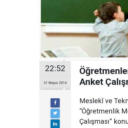
22:52
Öğretmenler 
Anket Çalı
31 Mayıs 2016
Meslekî ve Tek
“Öğretmenlik Me
Çalışması” konu