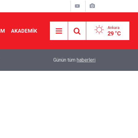
Ankara
İM
AKADEMİK
29 °C
"
19:48
Seçmeli ders düzenlemesi yargıya taşındı! Danış
Günün tüm
haberleri