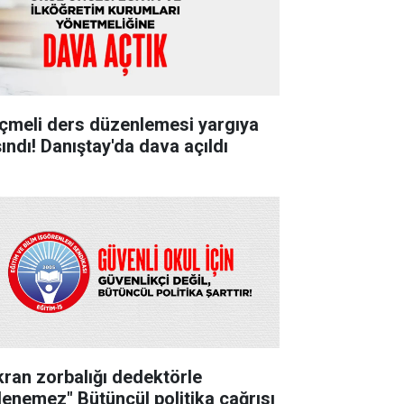
çmeli ders düzenlemesi yargıya
şındı! Danıştay'da dava açıldı
kran zorbalığı dedektörle
lenemez" Bütüncül politika çağrısı