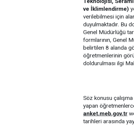
Teknolojisi, Serami
ve İklimlendirme)
yö
verilebilmesi için al
duyulmaktadır. Bu d
Genel Müdürlüğü tar
formlarının, Genel 
belirtilen 8 alanda g
öğretmenlerinin görü
doldurulması ilgi Ma
Söz konusu çalışma 
yapan öğretmenlerce
anket.meb.gov.tr
we
tarihleri arasında ya