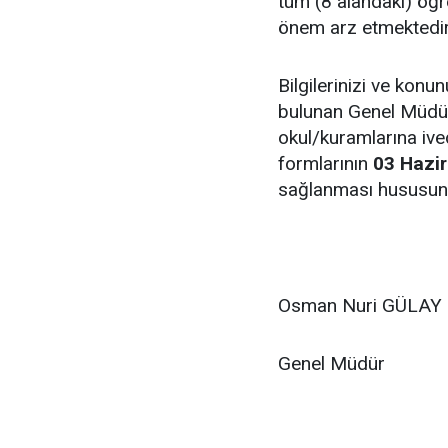
tüm (8 alandaki) öğ
önem arz etmektedir
Bilgilerinizi ve konu
bulunan Genel Müdür
okul/kuramlarına ive
formlarının
03 Hazi
sağlanması hususund
Osman Nuri GÜLAY 
Genel Müdür