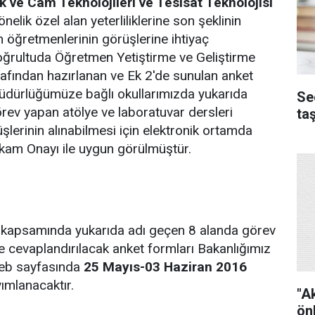
k ve Cam Teknolojileri ve Tesisat Teknolojisi
nelik özel alan yeterliliklerine son şeklinin
an öğretmenlerinin görüşlerine ihtiyaç
oğrultuda Öğretmen Yetiştirme ve Geliştirme
afından hazırlanan ve Ek 2'de sunulan anket
Müdürlüğümüze bağlı okullarımızda yukarıda
Se
örev yapan atölye ve laboratuvar dersleri
ta
şlerinin alınabilmesi için elektronik ortamda
kam Onayı ile uygun görülmüştür.
kapsamında yukarıda adı geçen 8 alanda görev
 cevaplandırılacak anket formları Bakanlığımız
b sayfasında
25 Mayıs-03 Haziran 2016
yımlanacaktır.
"A
ön