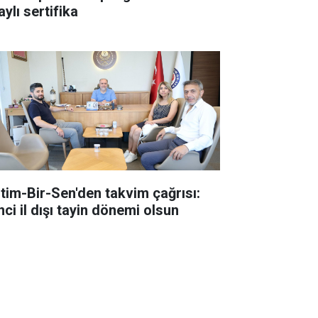
ylı sertifika
itim-Bir-Sen'den takvim çağrısı:
nci il dışı tayin dönemi olsun