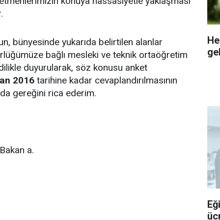
retmenlerimizin konuya hassasiyetle yaklaşması
.
He
nun, bünyesinde yukarıda belirtilen alanlar
gel
lüğümüze bağlı mesleki ve teknik ortaöğretim
dilikle duyurularak, söz konusu anket
ran 2016
tarihine kadar cevaplandırılmasının
a gereğini rica ederim.
Bakan a.
Eğ
üc