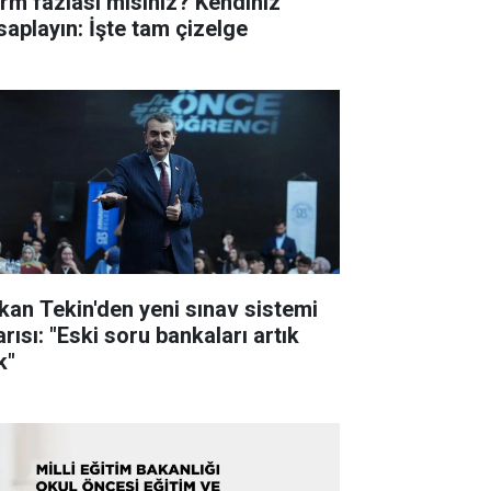
rm fazlası mısınız? Kendiniz
saplayın: İşte tam çizelge
kan Tekin'den yeni sınav sistemi
rısı: "Eski soru bankaları artık
k"