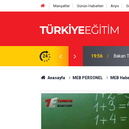
Manşetler
Günün Haberleri
Arşiv
S
hesaplayın: İşte tam çizelge
24
19:56
Bakan Te
Anasayfa
MEB PERSONEL
MEB Habe