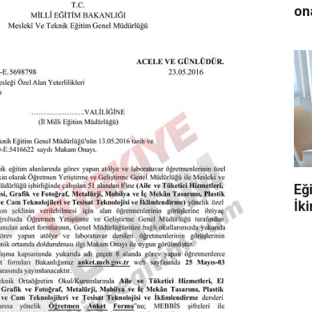
ona
Eğ
İki