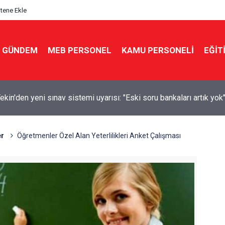
itene Ekle
GÜNDEM
MEB PERSONEL
KAMU PERSONELİ
EĞİT
kin'den yeni sınav sistemi uyarısı: "Eski soru bankaları artık yok
r
Öğretmenler Özel Alan Yeterlilikleri Anket Çalışması