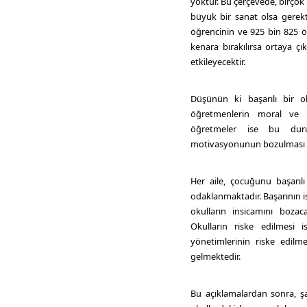
yoktur. Bu çerçevede, birço
büyük bir sanat olsa gerekt
öğrencinin ve 925 bin 825 öğ
kenara bırakılırsa ortaya ç
etkileyecektir.
Düşünün ki başarılı bir o
öğretmenlerin moral ve 
öğretmeler ise bu durum
motivasyonunun bozulması ise
Her aile, çocuğunu başarı
odaklanmaktadır. Başarının is
okulların insicamını boza
Okulların riske edilmesi
yönetimlerinin riske edilme
gelmektedir.
Bu açıklamalardan sonra, 