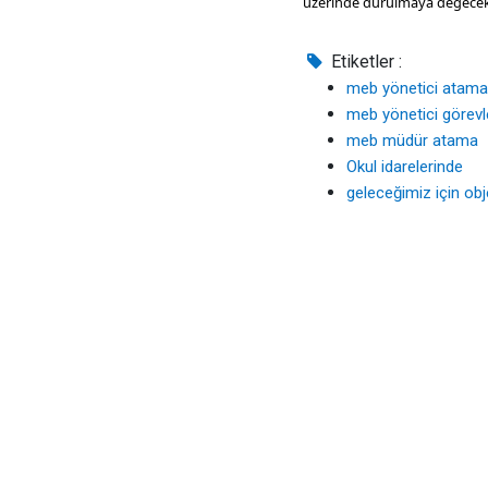
üzerinde durulmaya değecek
Etiketler :
meb yönetici atama
meb yönetici görev
meb müdür atama
Okul idarelerinde
geleceğimiz için obj