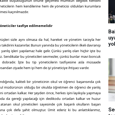
 kalite düşüklüğünün önüne geçilmesi mümkün değildir. Kendini
neticilerin hem kendilerine hem de yöneticisi oldukları kurumlara
mesi kaçınılmazdır.
yöneticiler tasfiye edilmemelidir
Ba
uya
örüşleri sizle aynı olmasa da hal, hareket ve yönetim tarzıyla her
yo
 takdirini kazanırlar. Bunun yanında bu yöneticilerin ilkeli davranışı
e yanlış işleri yapılamaz hale gelir. Çünkü yanlış olan hiçbir işte bu
nız. Sendikalar bu yöneticileri sevmezler, çünkü bunlar mavi boncuk
 dobradır. İşte bu tip yöneticilerin tasfiyesine asla müsaade
sandan ziyade hem iyi hem de iyi yöneticiye ihtiyacı vardır.
ındığında, kaliteli bir yöneticinin okul ve öğrenci başarısında çok
i okul müdürünün olduğu bir okulda öğretmen de öğrenci de yanlış
i ortadan kalkar. Her şeyden önce, herkes işini layıkıyla yapmaya
nda da gereği yapılacağı için dedikodu ortadan kalkar ve huzur
 atanan okul yöneticileri sayesinde çok başarılı okulların başarı
Se
una çok defa şahit olmuştur. Ümit ederiz ki bu anlattıklarımız,