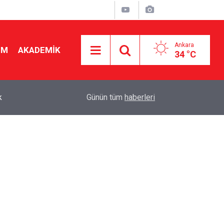
Ankara
İM
AKADEMİK
34 °C
k
15:10
Okul Liderliğinde Karakter ve Donanımın Belirley
Günün tüm
haberleri