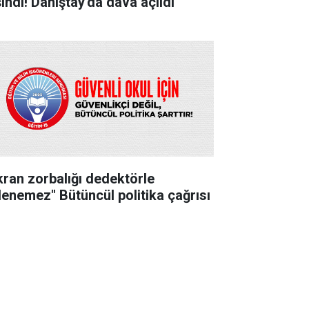
şındı! Danıştay'da dava açıldı
kran zorbalığı dedektörle
lenemez" Bütüncül politika çağrısı