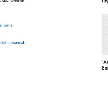
ta
 kadar önemlidir.
lendirme
ektif davranmalı
"A
ön