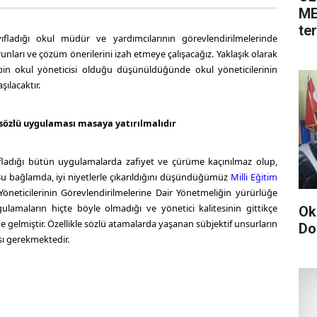
ME
te
ıfladığı okul müdür ve yardımcılarının görevlendirilmelerinde
nları ve çözüm önerilerini izah etmeye çalışacağız. Yaklaşık olarak
n okul yöneticisi olduğu düşünüldüğünde okul yöneticilerinin
şılacaktır.
 sözlü uygulaması masaya yatırılmalıdır
ıfladığı bütün uygulamalarda zafiyet ve çürüme kaçınılmaz olup,
 Bu bağlamda, iyi niyetlerle çıkarıldığını düşündüğümüz
Milli Eğitim
öneticilerinin Görevlendirilmelerine Dair Yönetmeliğin yürürlüğe
gulamaların hiçte böyle olmadığı ve yönetici kalitesinin gittikçe
Ok
e gelmiştir. Özellikle sözlü atamalarda yaşanan sübjektif unsurların
Do
sı gerekmektedir.