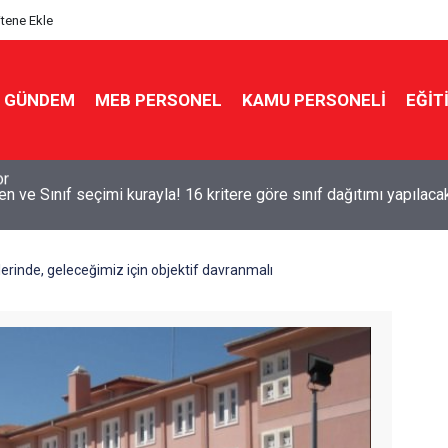
itene Ekle
GÜNDEM
MEB PERSONEL
KAMU PERSONELİ
EĞİT
n ve Sınıf seçimi kurayla! 16 kritere göre sınıf dağıtımı yapılaca
lerinde, geleceğimiz için objektif davranmalı