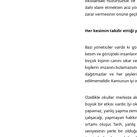
okullardaki huzursuzluk ve
dahi idare etmekten aciz yö
zarar vermesinin önüne geçil
Her kesimin takdir ettiği 
Bazı yöneticiler vardır ki g
kesim ve görüşteki insanların
birçok kişinin canını sıkar v
kişilerin imzasını bulamazsı
dağıtmazlar ve her şeyleri
edilmemelidir. Kamunun iyi in
Özellikle okullar merkeze al
büyük bir etkisi vardır. İy
yapamaz, yanlış yapma zemin
çalışacağı, yapmayan hakkı
ortamı oluşur. Tarih, yanlış
seviyesinin yerle bir olduğ