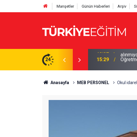
Manşetler
Günün Haberleri
Arşiv
S
İS'ten kontrol edin! Onaysız tercih işleme
24
15:29
Öğretme
Anasayfa
MEB PERSONEL
Okul idare