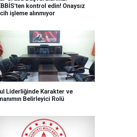
BBİS'ten kontrol edin! Onaysız
rcih işleme alınmıyor
ul Liderliğinde Karakter ve
nanımın Belirleyici Rolü