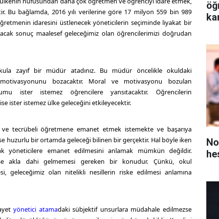
k ülkenin nüfusundan daha çok öğretmen ve öğrenciyi idare etmek,
öğ
ir. Bu bağlamda, 2016 yılı verilerine göre 17 milyon 559 bin 989
ka
retmenin idaresini üstlenecek yöneticilerin seçiminde liyakat bir
ıkacak sonuç maalesef geleceğimiz olan öğrencilerimizi doğrudan
kula zayıf bir müdür atadınız. Bu müdür öncelikle okuldaki
motivasyonunu bozacaktır. Moral ve motivasyonu bozulan
u ister istemez öğrencilere yansıtacaktır. Öğrencilerin
 ister istemez ülke geleceğini etkileyecektir.
lı ve tecrübeli öğretmene emanet etmek istemekte ve başarıya
e huzurlu bir ortamda geleceği bilinen bir gerçektir. Hal böyle iken
No
cak yöneticilere emanet edilmesini anlamak mümkün değildir.
he
 ise akla dahi gelmemesi gereken bir konudur. Çünkü, okul
si, geleceğimiz olan nitelikli nesillerin riske edilmesi anlamına
şayet
yönetici atama
daki sübjektif unsurlara müdahale edilmezse