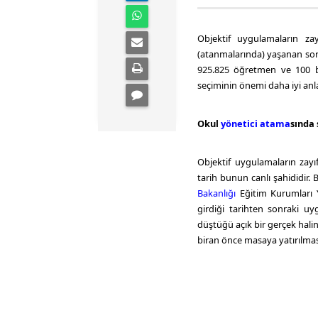
Objektif uygulamaların zay
(atanmalarında) yaşanan soru
925.825 öğretmen ve 100 bi
seçiminin önemi daha iyi anla
Okul
yönetici atama
sında
Objektif uygulamaların zay
tarih bunun canlı şahididir.
Bakanlığı
Eğitim Kurumları Y
girdiği tarihten sonraki uy
düştüğü açık bir gerçek halin
biran önce masaya yatırılma