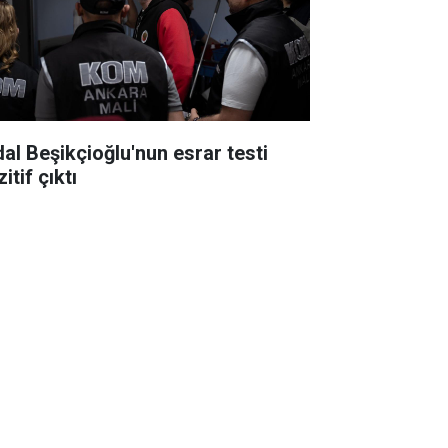
dal Beşikçioğlu'nun esrar testi
itif çıktı