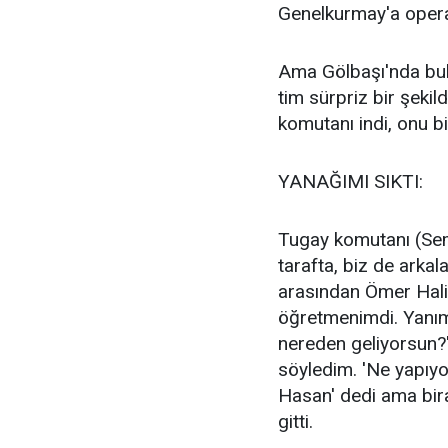
Genelkurmay'a opera
Ama Gölbaşı'nda bulu
tim sürpriz bir şeki
komutanı indi, onu bir
YANAĞIMI SIKTI:
Tugay komutanı (Sem
tarafta, biz de arka
arasından Ömer Hali
öğretmenimdi. Yanıma
nereden geliyorsun?'
söyledim. 'Ne yapıyo
Hasan' dedi ama bir
gitti.