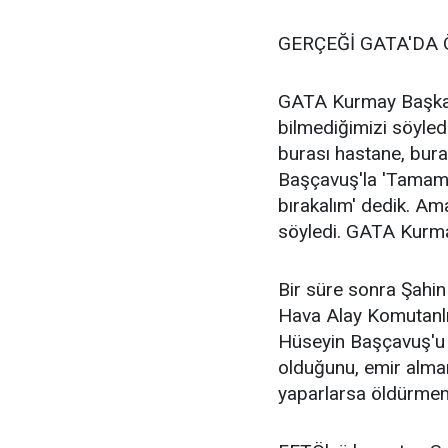
GERÇEĞİ GATA'DA 
GATA Kurmay Başkan
bilmediğimizi söyledi
burası hastane, bura
Başçavuş'la 'Tamam ç
bırakalım' dedik. Am
söyledi. GATA Kurmay
Bir süre sonra Şahin
Hava Alay Komutanlı
Hüseyin Başçavuş'u 
olduğunu, emir almam
yaparlarsa öldürmemi