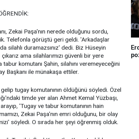
ÖĞRENDİK:
ı, Zekai Paşa'nın nerede olduğunu sordu,
k. Telefonla görüştü geri geldi. 'Arkadaşlar
Er
da silahlı duramazsınız' dedi. Biz Hüseyin
poz
ıkarız ama silahlarımızı güvenli bir yere
a tabur komutanı Şahin, silahını veremeyeceğini
 Başkanı ile münakaşa ettiler.
 gelip tugay komutanının öldüğünü söyledi. Özel
ğı'ndaki timde yer alan Ahmet Kemal Yüzbaşı,
arayıp, 'Tugay ve tabur komutanının hain
amızı, Zekai Paşa'nın emri olduğunu, bir olay
zi' söyledi. O sırada her şeyi öğrenmiş olduk.