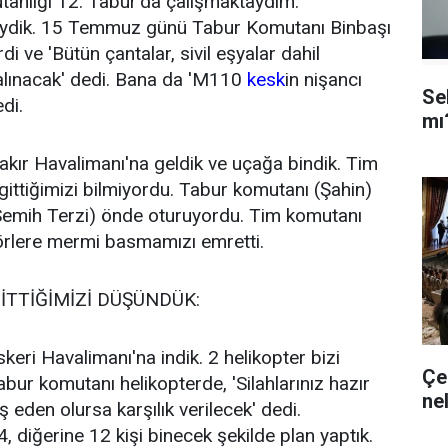
tanlığı 12. Tabur'da çalışmaktaydım.
liydik. 15 Temmuz günü Tabur Komutanı Binbaşı
di ve 'Bütün çantalar, sivil eşyalar dahil
 alınacak' dedi. Bana da 'M110
kesk
in nişancı
Se
di.
mı
bakır Havalimanı'na geldik ve uçağa bindik. Tim
ittiğimizi bilmiyordu. Tabur komutanı (Şahin)
(Semih Terzi) önde oturuyordu. Tim komutanı
rlere mermi basmamızı emretti.
TTİĞİMİZİ DÜŞÜNDÜK:
eri Havalimanı'na indik. 2 helikopter bizi
Çe
bur komutanı helikopterde, 'Silahlarınız hazır
ne
ş eden olursa karşılık verilecek' dedi.
4, diğerine 12 kişi binecek şekilde plan yaptık.