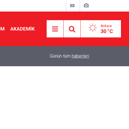
Ankara
İM
AKADEMİK
30 °C
08:01
Tıptan sonra ikinci sırada! O öğretmenlik bölümü
Günün tüm
haberleri