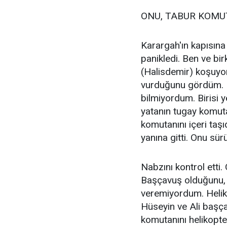
ONU, TABUR KOMU
Karargah'ın kapısına 
panikledi. Ben ve bir
(Halisdemir) koşuyor
vurduğunu gördüm. B
bilmiyordum. Birisi
yatanın tugay komuta
komutanını içeri taşı
yanına gitti. Onu sür
Nabzını kontrol ett
Başçavuş olduğunu, ç
veremiyordum. Heliko
Hüseyin ve Ali başça
komutanını helikopte