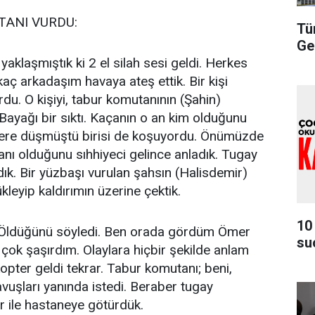
TANI VURDU:
Tü
Ge
yaklaşmıştık ki 2 el silah sesi geldi. Herkes
kaç arkadaşım havaya ateş ettik. Bir kişi
du. O kişiyi, tabur komutanının (Şahin)
ayağı bir sıktı. Kaçanın o an kim olduğunu
 yere düşmüştü birisi de koşuyordu. Önümüzde
nı olduğunu sıhhiyeci gelince anladık. Tugay
dık. Bir yüzbaşı vurulan şahsın (Halisdemir)
ükleyip kaldırımın üzerine çektik.
10
i. Öldüğünü söyledi. Ben orada gördüm Ömer
su
ok şaşırdım. Olaylara hiçbir şekilde anlam
pter geldi tekrar. Tabur komutanı; beni,
vuşları yanında istedi. Beraber tugay
r ile hastaneye götürdük.