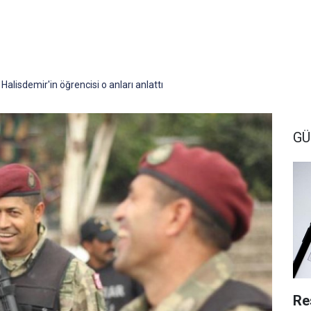
alisdemir'in öğrencisi o anları anlattı
G
Re