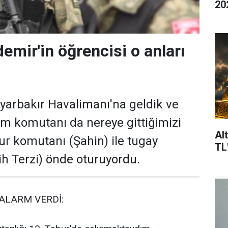
20
emir'in öğrencisi o anları
Diyarbakır Havalimanı'na geldik ve
im komutanı da nereye gittiğimizi
Al
ur komutanı (Şahin) ile tugay
TL
h Terzi) önde oturuyordu.
ALARM VERDİ: