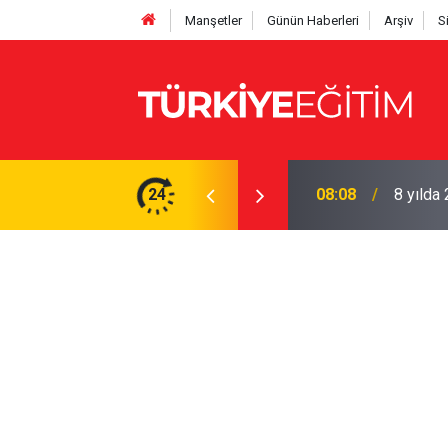
Manşetler
Günün Haberleri
Arşiv
S
üğüne! Yazıhan'da atama yapıldı
24
08:08
8 yılda 