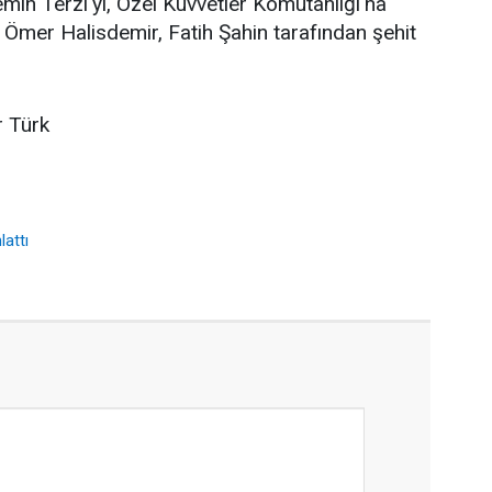
ih Terzi'yi, Özel Kuvvetler Komutanlığı'na
mer Halisdemir, Fatih Şahin tarafından şehit
r Türk
lattı