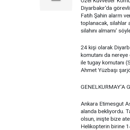
Özel Kuvvetler Komu
Diyarbakır'da görev
Fatih Şahin alarm ver
toplanacak, silahlar
silahını almamı' söyle
24 kişi olarak Diyar
komutanı da nereye g
ile tugay komutanı 
Ahmet Yüzbaşı şarjö
GENELKURMAY'A Gİ
Ankara Etimesgut Ask
alanda bekliyordu. Ta
olsun, inişte bize ate
Helikopterin birine 1