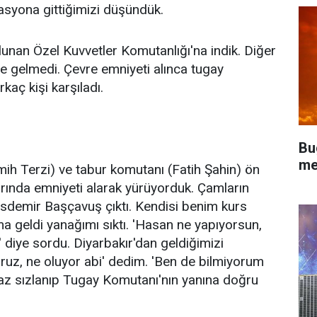
syona gittiğimizi düşündük.
nan Özel Kuvvetler Komutanlığı'na indik. Diğer
lde gelmedi. Çevre emniyeti alınca tugay
kaç kişi karşıladı.
Bu
me
ih Terzi) ve tabur komutanı (Fatih Şahin) ön
larında emniyeti alarak yürüyorduk. Çamların
sdemir Başçavuş çıktı. Kendisi benim kurs
 geldi yanağımı sıktı. 'Hasan ne yapıyorsun,
 diye sordu. Diyarbakır'dan geldiğimizi
ruz, ne oluyor abi' dedim. 'Ben de bilmiyorum
az sızlanıp Tugay Komutanı'nın yanına doğru