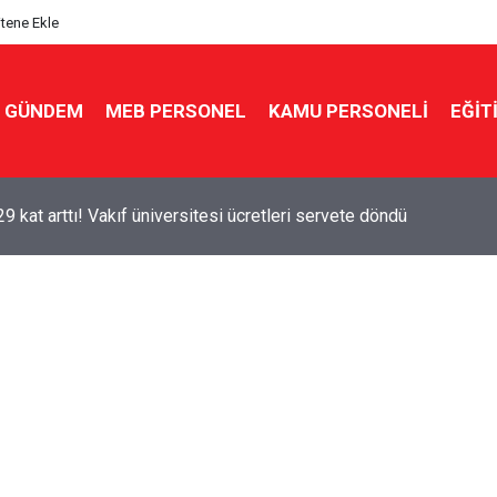
itene Ekle
GÜNDEM
MEB PERSONEL
KAMU PERSONELİ
EĞİT
29 kat arttı! Vakıf üniversitesi ücretleri servete döndü