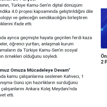
ının, Türkiye Kamu-Sen'in dijital dönüşüm
ndika 4.0 projesi kapsamında geliştirildiğini dile
olojiyi ve geleceğin sendikacılığını birleştiren
lerini ifade etti.
da ayrıca geçmişte hayata geçirilen ferdi kaza
eler, öğrenci yurtları, anlaşmalı kurum
ulamaların da Türkiye Kamu-Sen'in sosyal
Ön
nın örnekleri olduğunu söyledi.
2 
 "Omuz Omuza Mücadeleye Devam"
a kamu çalışanlarına seslenen Kahveci, 1
ışma Günü için hazırlıkların sürdüğünü
 çalışanlarını Ankara Kolej Meydanı'nda
et etti.