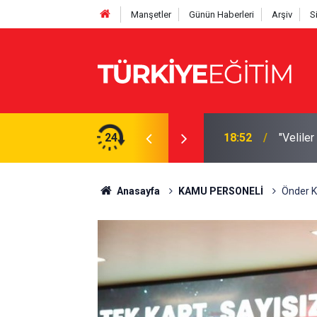
Manşetler
Günün Haberleri
Arşiv
S
me! Harcırah ve promosyon hakkı
24
18:52
"Velile
Anasayfa
KAMU PERSONELİ
Önder K