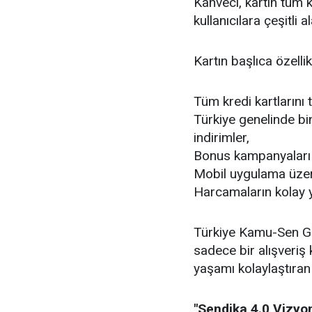
Kahveci, kartın tüm kr
kullanıcılara çeşitli
Kartın başlıca özellik
Tüm kredi kartlarını t
Türkiye genelinde bin
indirimler,
Bonus kampanyaları il
Mobil uygulama üzer
Harcamaların kolay yö
Türkiye Kamu-Sen Ge
sadece bir alışveriş
yaşamı kolaylaştıran 
"Sendika 4.0 Vizyo