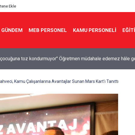
itene Ekle
GÜNDEM
MEB PERSONEL
KAMU PERSONELİ
EĞİT
r çocuğuna toz kondurmuyor" Öğretmen müdahale edemez hâle ge
ahveci, Kamu Çalışanlarına Avantajlar Sunan Mars Kart'ı Tanıttı