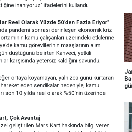
ğine inanıyoruz" ifadelerini kullandı.
lar Reel Olarak Yüzde 50'den Fazla Eriyor"
da pandemi sonrası derinleşen ekonomik kriz
ortamının kamu çalışanları üzerindeki etkilerine
iye'de kamu görevlilerinin maaşlarının alım
n düştüğünü belirten Kahveci, yetkili
nlar karşısında yetersiz kaldığını savundu.
Ja
değer ortaya koyamayan, yalnızca günü kurtaran
Ba
 hareket eden sendikalar nedeniyle, kamu
gü
arı son 10 yılda reel olarak %50'nin üzerinde
.
art, Çok Avantaj
el geliştirilen Mars Kart hakkında bilgi veren