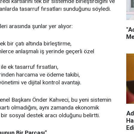
edi kartlarını tek bir sistemde birleştirdiğini ve
 alanlarda tasarruf fırsatları sunduğunu söyledi.
leri arasında şunlar yer alıyor:
"A
Me
ek bir çatı altında birleştirme,
lerce anlaşmalı iş yerinde geçerli özel
e ek tasarruf fırsatları,
inden harcama ve ödeme takibi,
netimi ve dijital kontrol avantajı.
nel Başkanı Önder Kahveci, bu yeni sistemin
 kartı olmadığını, aynı zamanda ekonomik
Ad
bir sosyal destek aracı olduğunu belirtti.
Ha
Edi
nunun Bir Parçası"