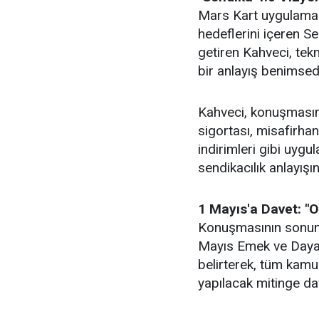
Mars Kart uygulamas
hedeflerini içeren Se
getiren Kahveci, tekn
bir anlayış benimsedik
Kahveci, konuşmasın
sigortası, misafirhan
indirimleri gibi uyg
sendikacılık anlayışı
1 Mayıs'a Davet:
Konuşmasının sonund
Mayıs Emek ve Dayan
belirterek, tüm kamu
yapılacak mitinge dav