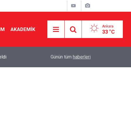
Ankara
İM
AKADEMİK
33 °C
ldi
18:42
Çerçeve yasaya sendikadan itiraz: "Kapalı kapıla
Günün tüm
haberleri