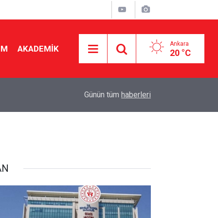
Ankara
İM
AKADEMİK
20 °C
"
19:48
Seçmeli ders düzenlemesi yargıya taşındı! Danış
Günün tüm
haberleri
AN