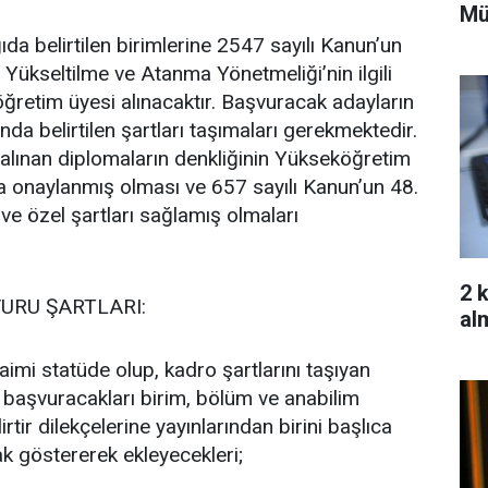
Mü
da belirtilen birimlerine 2547 sayılı Kanun’un
 Yükseltilme ve Atanma Yönetmeliği’nin ilgili
ğretim üyesi alınacaktır. Başvuracak adayların
anda belirtilen şartları taşımaları gerekmektedir.
 alınan diplomaların denkliğinin Yükseköğretim
a onaylanmış olması ve 657 sayılı Kanun’un 48.
e özel şartları sağlamış olmaları
2 
URU ŞARTLARI:
alm
imi statüde olup, kadro şartlarını taşıyan
 başvuracakları birim, bölüm ve anabilim
rtir dilekçelerine yayınlarından birini başlıca
ak göstererek ekleyecekleri;