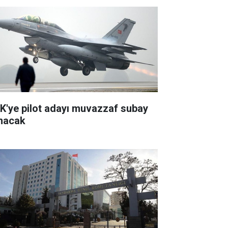
K'ye pilot adayı muvazzaf subay
ınacak