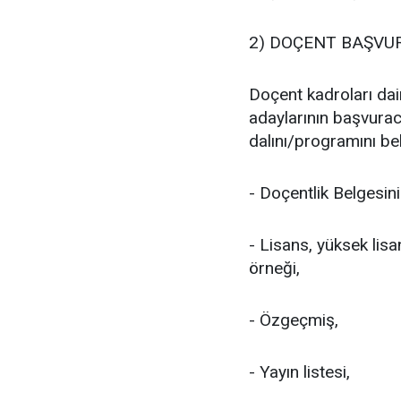
2) DOÇENT BAŞVUR
Doçent kadroları dai
adaylarının başvurac
dalını/programını beli
- Doçentlik Belgesini
- Lisans, yüksek lis
örneği,
- Özgeçmiş,
- Yayın listesi,