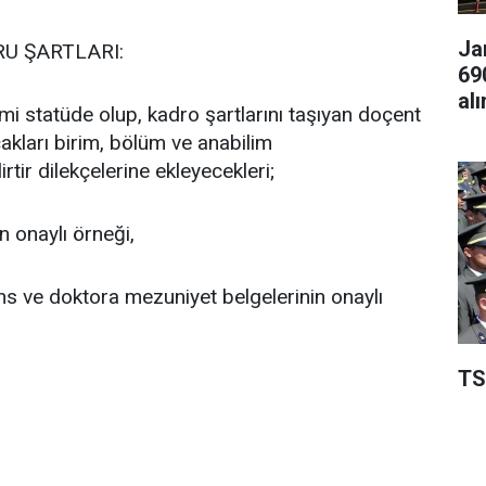
Ja
U ŞARTLARI:
69
al
mi statüde olup, kadro şartlarını taşıyan doçent
akları birim, bölüm ve anabilim
rtir dilekçelerine ekleyecekleri;
n onaylı örneği,
ans ve doktora mezuniyet belgelerinin onaylı
TS