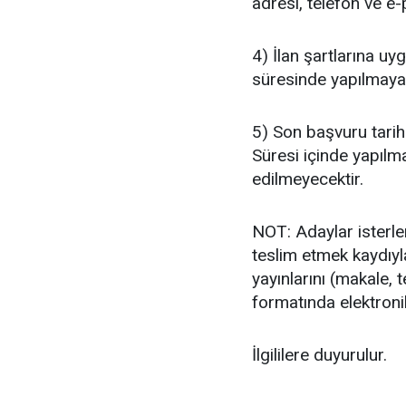
adresi, telefon ve e-
4) İlan şartlarına u
süresinde yapılmayan
5) Son başvuru tarihi
Süresi içinde yapılm
edilmeyecektir.
NOT: Adaylar isterlers
teslim etmek kaydıyl
yayınlarını (makale, 
formatında elektroni
İlgililere duyurulur.