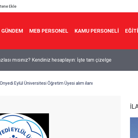
itene Ekle
GÜNDEM
MEB PERSONEL
KAMU PERSONELİ
EĞİT
kin'den yeni sınav sistemi uyarısı: "Eski soru bankaları artık yok
Onyedi Eylül Üniversitesi Öğretim Üyesi alım ilanı
İL