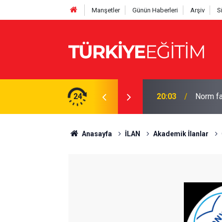
Manşetler
Günün Haberleri
Arşiv
S
hesaplayın: İşte tam çizelge
24
19:56
Bakan Te
Anasayfa
İLAN
Akademik İlanlar