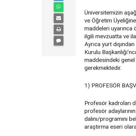
Üniversitemizin aşağı
ve Öğretim Üyeliğine
maddeleri uyarınca ö
ilgili mevzuatta ve il
Ayrıca yurt dışından
Kurulu Başkanlığı’nc
maddesindeki genel v
gerekmektedir.
1) PROFESÖR BAŞV
Profesör kadroları da
profesör adaylarının
dalını/programını beli
araştırma eseri olar