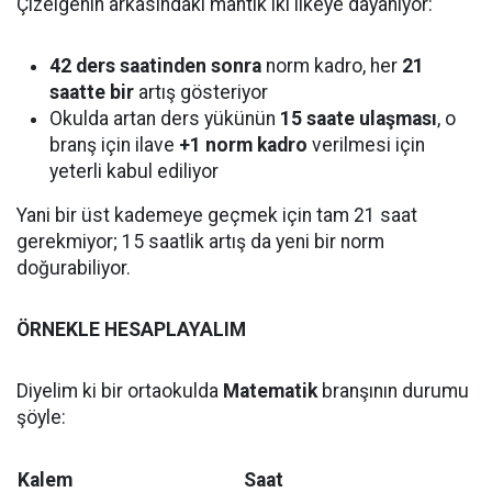
Çizelgenin arkasındaki mantık iki ilkeye dayanıyor:
42 ders saatinden sonra
norm kadro, her
21
saatte bir
artış gösteriyor
Okulda artan ders yükünün
15 saate ulaşması
, o
branş için ilave
+1 norm kadro
verilmesi için
yeterli kabul ediliyor
Yani bir üst kademeye geçmek için tam 21 saat
gerekmiyor; 15 saatlik artış da yeni bir norm
doğurabiliyor.
ÖRNEKLE HESAPLAYALIM
Diyelim ki bir ortaokulda
Matematik
branşının durumu
şöyle:
Kalem
Saat