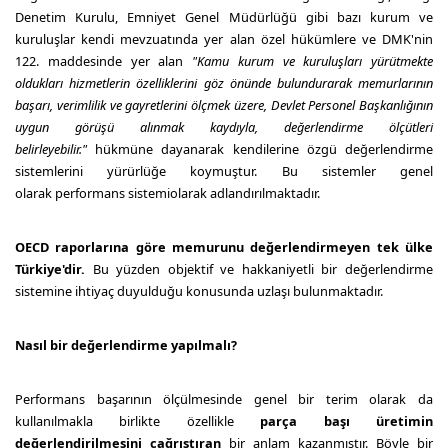
Denetim Kurulu, Emniyet Genel Müdürlüğü gibi bazı kurum ve
kuruluşlar kendi mevzuatında yer alan özel hükümlere ve DMK'nin
122. maddesinde yer alan
"Kamu kurum ve kuruluşları yürütmekte
oldukları hizmetlerin özelliklerini göz önünde bulundurarak memurlarının
başarı, verimlilik ve gayretlerini ölçmek üzere, Devlet Personel Başkanlığının
uygun görüşü alınmak kaydıyla, değerlendirme ölçütleri
belirleyebilir."
hükmüne dayanarak kendilerine özgü değerlendirme
sistemlerini yürürlüğe koymuştur. Bu sistemler genel
olarak
performans sistemi
olarak adlandırılmaktadır.
OECD raporlarına göre memurunu değerlendirmeyen tek ülke
Türkiye'dir.
Bu yüzden objektif ve hakkaniyetli bir değerlendirme
sistemine ihtiyaç duyulduğu konusunda uzlaşı bulunmaktadır.
Nasıl bir değerlendirme yapılmalı?
Performans başarının ölçülmesinde genel bir terim olarak da
kullanılmakla birlikte özellikle
parça başı üretimin
değerlendirilmesini çağrıştıran
bir anlam kazanmıştır. Böyle bir