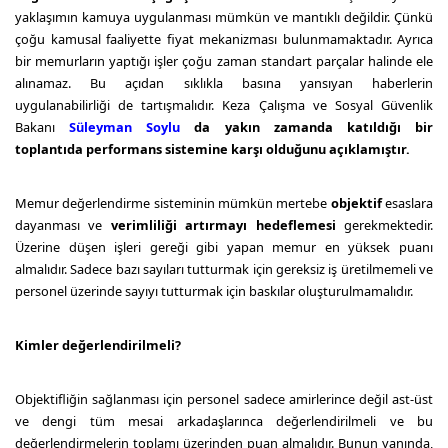
yaklaşımın kamuya uygulanması mümkün ve mantıklı değildir. Çünkü
çoğu kamusal faaliyette fiyat mekanizması bulunmamaktadır. Ayrıca
bir memurların yaptığı işler çoğu zaman standart parçalar halinde ele
alınamaz. Bu açıdan sıklıkla basına yansıyan haberlerin
uygulanabilirliği de tartışmalıdır. Keza Çalışma ve Sosyal Güvenlik
Bakanı
Süleyman Soylu
da yakın zamanda katıldığı bir
toplantıda
performans sistemi
ne karşı olduğunu açıklamıştır.
Memur değerlendirme sisteminin mümkün mertebe
objektif
esaslara
dayanması ve
verimliliği artırmayı hedeflemesi
gerekmektedir.
Üzerine düşen işleri gereği gibi yapan memur en yüksek puanı
almalıdır. Sadece bazı sayıları tutturmak için gereksiz iş üretilmemeli ve
personel üzerinde sayıyı tutturmak için baskılar oluşturulmamalıdır.
Kimler değerlendirilmeli?
Objektifliğin sağlanması için personel sadece amirlerince değil ast-üst
ve dengi tüm mesai arkadaşlarınca değerlendirilmeli ve bu
değerlendirmelerin toplamı üzerinden puan almalıdır. Bunun yanında,