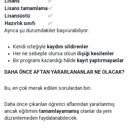
Lisans
✅
Lisans tamamlama
✅
Lisansüstü
✅
Hazırlık sınıfı
✅
Ayrıca şu durumdakiler başvurabiliyor:
Kendi isteğiyle
kaydını sildirenler
Her ne sebeple olursa olsun
ilişiği kesilenler
Bir programı kazandığı hâlde
kayıt yaptırmayanlar
DAHA ÖNCE AFTAN YARARLANANLAR NE OLACAK?
Bu, en çok merak edilen sorulardan biri.
Daha önce çıkarılan öğrenci aflarından yararlanmış
ancak eğitimini
tamamlayamamış
olanlar da yeni
düzenlemeden faydalanabilecek.