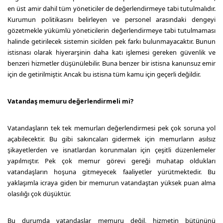
en üst amir dahil tüm yöneticiler de değerlendirmeye tabi tutulmalıdır.
Kurumun politikasını belirleyen ve personel arasındaki dengeyi
gözetmekle yükümlü yöneticilerin değerlendirmeye tabi tutulmaması
halinde getirilecek sistemin sicilden pek farkı bulunmayacaktır. Bunun
istisnası olarak hiyerarşinin daha katı işlemesi gereken güvenlik ve
benzeri hizmetler düşünülebilir. Buna benzer bir istisna kanunsuz emir
için de getirilmiştir. Ancak bu istisna tüm kamu için geçerli değildir.
Vatandaş memuru değerlendirmeli mi?
Vatandaşların tek tek memurları değerlendirmesi pek çok soruna yol
açabilecektir. Bu gibi sakıncaları gidermek için memurların asılsız
şikayetlerden ve isnatlardan korunmaları için çeşitli düzenlemeler
yapılmıştır. Pek çok memur görevi gereği muhatap oldukları
vatandaşların hoşuna gitmeyecek faaliyetler yürütmektedir. Bu
yaklaşımla icraya giden bir memurun vatandaştan yüksek puan alma
olasılığı çok düşüktür.
Bu durumda vatandaşlar memuru değil, hizmetin bütününü