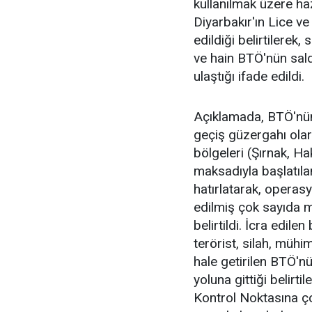
kullanılmak üzere ha
Diyarbakır'ın Lice ve
edildiği belirtilerek,
ve hain BTÖ'nün sald
ulaştığı ifade edildi.
Açıklamada, BTÖ'nün 
geçiş güzergahı ola
bölgeleri (Şırnak, Ha
maksadıyla başlatıla
hatırlatarak, operas
edilmiş çok sayıda m
belirtildi. İcra edil
terörist, silah, müh
hale getirilen BTÖ'nü
yoluna gittiği belirt
Kontrol Noktasına ço