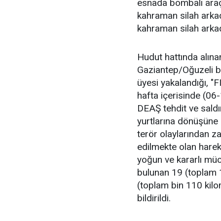
esnada bombalı araç
kahraman silah arka
kahraman silah arkad
Hudut hattında alın
Gaziantep/Oğuzeli b
üyesi yakalandığı, "
hafta içerisinde (06
DEAŞ tehdit ve saldır
yurtlarına dönüşüne 
terör olaylarından z
edilmekte olan hare
yoğun ve kararlı mü
bulunan 19 (toplam
(toplam bin 110 kilom
bildirildi.