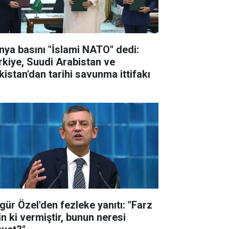
nya basını "İslami NATO" dedi:
rkiye, Suudi Arabistan ve
kistan'dan tarihi savunma ittifakı
gür Özel'den fezleke yanıtı: "Farz
in ki vermiştir, bunun neresi