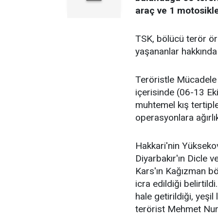
araç ve 1 motosikle
TSK, bölücü terör ö
yaşananlar hakkında
Teröristle Mücadele
içerisinde (06-13 E
muhtemel kış tertip
operasyonlara ağırlı
Hakkari'nin Yüksekov
Diyarbakır'ın Dicle v
Kars'ın Kağızman bö
icra edildiği belirti
hale getirildiği, ye
terörist Mehmet Nuri