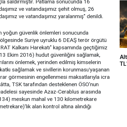
la saldırmıştır. Patlama sonucunda 16
daşımız ve vatandaşımız şehit olmuş, 26
aşımız ve vatandaşımız yaralanmış" denildi.
an yoğun güvenlik önlemleri sonucunda
ölgesinde Suriye uyruklu 6 DEAŞ terör örgütü
FIRAT Kalkanı Harekatı" kapsamında geçtiğimiz
-13 Ekim 2016) hudut güvenliğini sağlamak,
Al
ılarını önlemek, yerinden edilmiş kimselerin
TL
katkı sağlamak ve sivillerin korunması/yaşanan
arar görmesinin engellenmesi maksatlarıyla icra
kâtta, TSK tarafından desteklenen ÖSO'nun
cadelesi sayesinde Azaz-Cerablus arasında
 134) meskun mahal ve 130 kilometrekare
etrekare)'lik alan kontrol altına alındığı