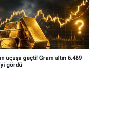
tın uçuşa geçti! Gram altın 6.489
'yi gördü