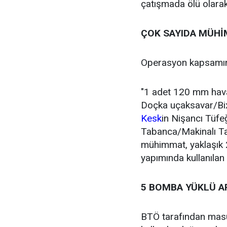
çatışmada ölü olarak 
ÇOK SAYIDA MÜHİ
Operasyon kapsamınd
"1 adet 120 mm hava
Doçka uçaksavar/Bixi
Kesk
in Nişancı Tüfeğ
Tabanca/Makinalı Ta
mühimmat, yaklaşık 
yapımında kullanılan 
5 BOMBA YÜKLÜ AR
BTÖ tarafından masu