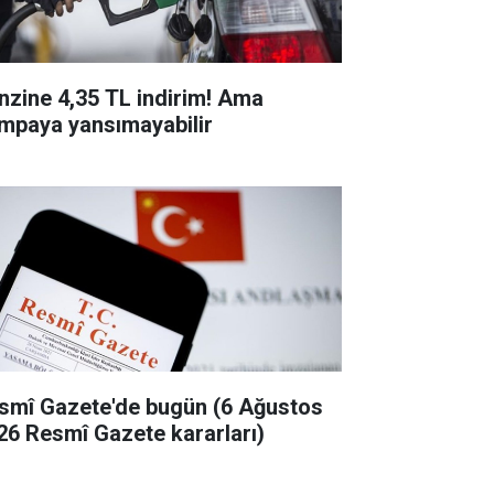
nzine 4,35 TL indirim! Ama
mpaya yansımayabilir
smî Gazete'de bugün (6 Ağustos
26 Resmî Gazete kararları)