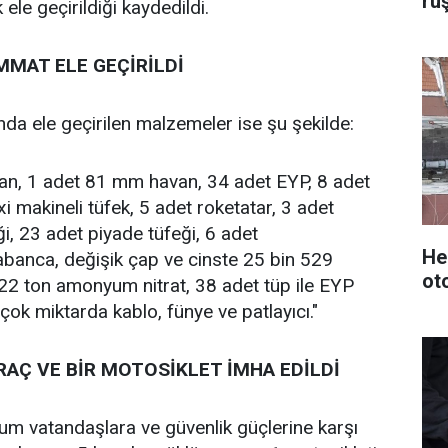
rü
ele geçirildiği kaydedildi.
MMAT ELE GEÇİRİLDİ
a ele geçirilen malzemeler ise şu şekilde:
n, 1 adet 81 mm havan, 34 adet EYP, 8 adet
 makineli tüfek, 5 adet roketatar, 3 adet
i, 23 adet piyade tüfeği, 6 adet
He
banca, değişik çap ve cinste 25 bin 529
ot
22 ton amonyum nitrat, 38 adet tüp ile EYP
çok miktarda kablo, fünye ve patlayıcı."
AÇ VE BİR MOTOSİKLET İMHA EDİLDİ
m vatandaşlara ve güvenlik güçlerine karşı