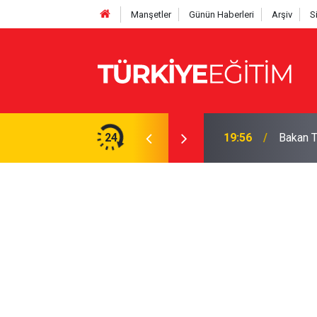
Manşetler
Günün Haberleri
Arşiv
S
hesaplayın: İşte tam çizelge
24
19:56
Bakan Te