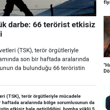
fiy
k darbe: 66 terörist etkisiz
i
etleri (TSK), terör örgütleriyle
mında son bir haftada aralarında
"H
unun da bulunduğu 66 teröristin
Dö
leri (TSK), terör örgütleriyle mücadele
 haftada aralarında bölge sorumlusunun da
stin etkisiz hale getirildiğini, bomba yüklü 5