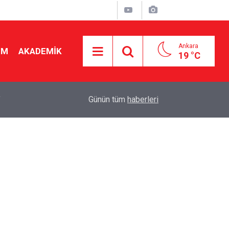
Ankara
İM
AKADEMİK
19 °C
"
19:48
Seçmeli ders düzenlemesi yargıya taşındı! Danış
Günün tüm
haberleri