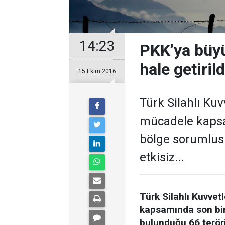
14:23
PKK’ya büyü
hale getirild
15 Ekim 2016
Türk Silahlı Kuvv
mücadele kapsa
bölge sorumlus
etkisiz...
Türk Silahlı Kuvvet
kapsamında son bir
bulunduğu 66 teröri