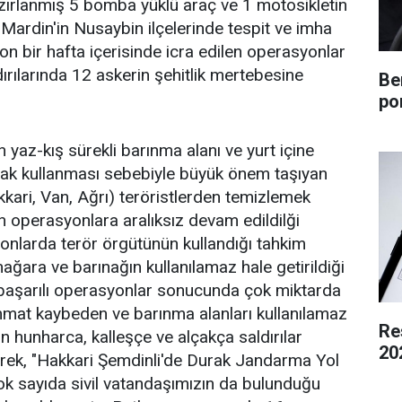
zırlanmış 5 bomba yüklü araç ve 1 motosikletin
 Mardin'in Nusaybin ilçelerinde tespit ve imha
 son bir hafta içerisinde icra edilen operasyonlar
ırılarında 12 askerin şehitlik mertebesine
Be
po
yaz-kış sürekli barınma alanı ve yurt içine
rak kullanması sebebiyle büyük önem taşıyan
kkari, Van, Ağrı) teröristlerden temizlemek
n operasyonlara aralıksız devam edildilği
yonlarda terör örgütünün kullandığı tahkim
ağara ve barınağın kullanılamaz hale getirildiği
en başarılı operasyonlar sonucunda çok miktarda
immat kaybeden ve barınma alanları kullanılamaz
Re
n hunharca, kalleşçe ve alçakça saldırılar
20
ilerek, "Hakkari Şemdinli'de Durak Jandarma Yol
k sayıda sivil vatandaşımızın da bulunduğu