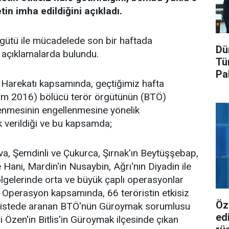
tin imha edildiğini açıkladı.
rgütü ile mücadelede son bir haftada
Dü
 açıklamalarda bulundu.
Tü
Pa
 Harekatı kapsamında, geçtiğimiz hafta
kim 2016) bölücü terör örgütünün (BTÖ)
lenmesinin engellenmesine yönelik
k verildiği ve bu kapsamda;
a, Şemdinli ve Çukurca, Şırnak'ın Beytüşşebap,
e Hani, Mardin'in Nusaybin, Ağrı'nın Diyadin ile
lgelerinde orta ve büyük çaplı operasyonlar
ldi. Operasyon kapsamında, 66 teröristin etkisiz
Öz
şil listede aranan BTÖ'nün Güroymak sorumlusu
ed
 Özen'in Bitlis'in Güroymak ilçesinde çıkan