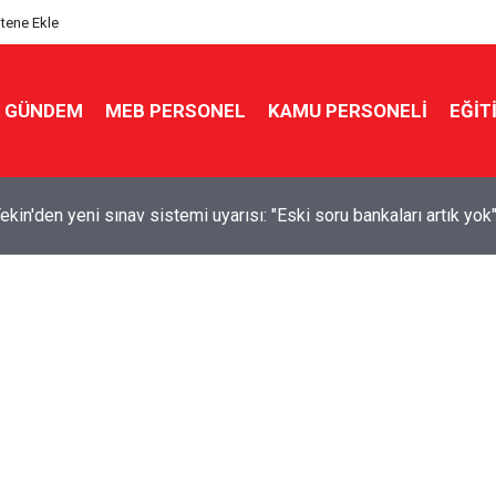
itene Ekle
GÜNDEM
MEB PERSONEL
KAMU PERSONELİ
EĞİT
kin'den yeni sınav sistemi uyarısı: "Eski soru bankaları artık yok