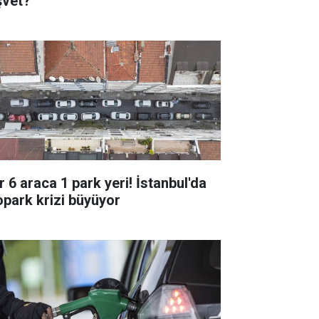
şvet?"
r 6 araca 1 park yeri! İstanbul'da
opark krizi büyüyor